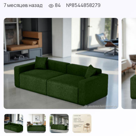
7 месяцев назад
84
№8544858279