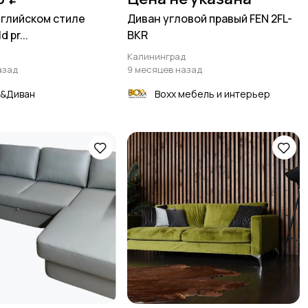
нглийском стиле
Диван угловой правый FEN 2FL-
 pr...
BKR
Калининград
азад
9 месяцев назад
&Диван
Boxx мебель и интерьер