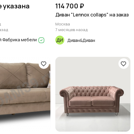
е указана
114 700 ₽
Диван "Lennox collaps" на заказ
д
Москва
азад
7 месяцев назад
 Фабрика мебели
Диван&Диван