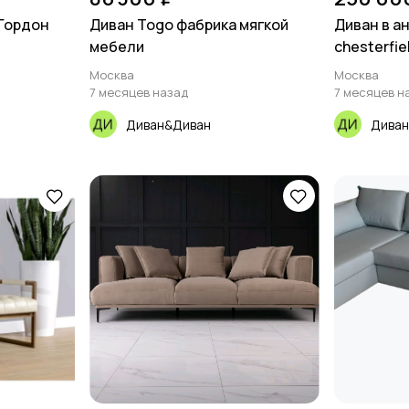
 Гордон
Диван Togo фабрика мягкой
Диван в а
мебели
chesterfield
Москва
Москва
7 месяцев назад
7 месяцев н
Диван&Диван
Диван