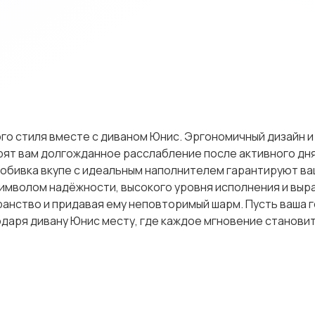
го стиля вместе с диваном Юнис. Эргономичный дизайн 
рят вам долгожданное расслабление после активного дня
 обивка вкупе с идеальным наполнителем гарантируют ва
символом надёжности, высокого уровня исполнения и выр
анство и придавая ему неповторимый шарм. Пусть ваша 
одаря дивану Юнис месту, где каждое мгновение станови