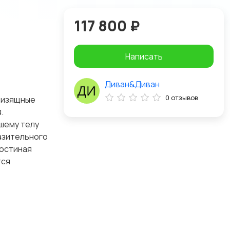
117 800 ₽
Написать
Диван&Диван
0 отзывов
и изящные
.
шему телу
азительного
гостиная
тся