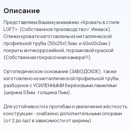
Описание
Представляем Вашему вниманию «Кровать в стиле
LOFT». (Собственное производство г. Ижевск).
Спинки кровати изготовлены из металлической
профильной трубы (50х25х1,5мм. и 40х40х2мм.)
покрыты антикоррозийной, порошковой краской
(Собственная покрасочная камера!!!)
Ортопедическое основание (ЗАВОДСКОЕ), также
изготовлено из металлической профильной трубы,
разборное с УСИЛЕННЫМИ берёзовыми ламелями
(ширина 53мм, толщина 11мм).
Для устойчивости к прогибам и увеличения жёсткость
конструкции - снабжено дополнительными опорами
(от 2 до 4шт в зависимости от ширины).