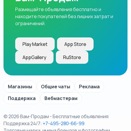
Размещайте объявления бесплатно и
находите покупателей без лишних затрат и
ограничений.
Play Market
App Store
AppGallery
RuStore
Магазины
Общие чаты
Реклама
Поддержка
Вебмастерам
© 2026 Вам-Продам - Бесплатные объявления
Поддержка 24/7:
+7-495-280-66-99
Торговые марки, имена брендов и фотографии