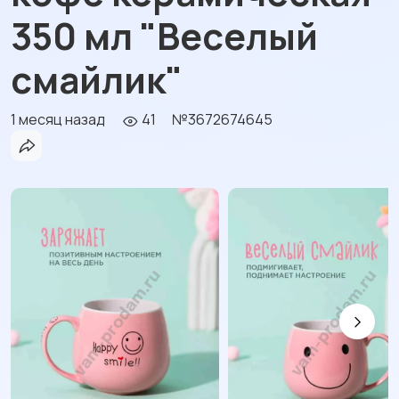
350 мл "Веселый
смайлик"
1 месяц назад
41
№3672674645