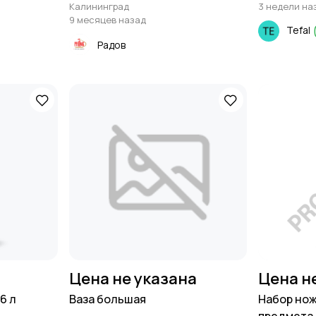
Калининград
3 недели на
9 месяцев назад
Tefal
Радов
Цена не указана
Цена н
36 л
Ваза большая
Набор но