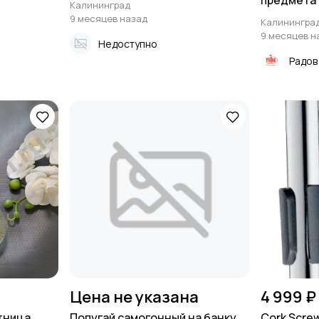
предмета
Калининград
9 месяцев назад
Калинингра
9 месяцев н
Недоступно
Радов
Цена не указана
4 999 ₽
тница
Попугай самогонный на банку
Cork Screw