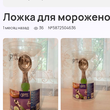
Ложка для мороженог
1 месяц назад
36
№5872504636