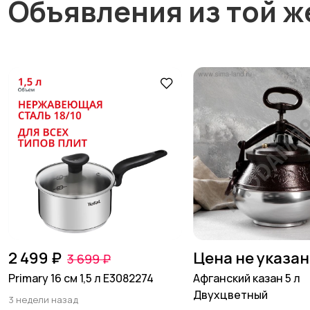
Объявления из той ж
2 499 ₽
Цена не указа
3 699 ₽
Primary 16 см 1,5 л E3082274
Афганский казан 5 л
Двухцветный
3 недели назад