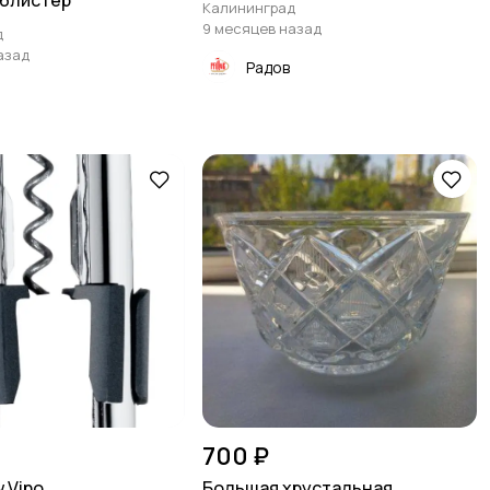
 блистер
Калининград
9 месяцев назад
д
азад
Радов
700 ₽
 Vino
Большая хрустальная