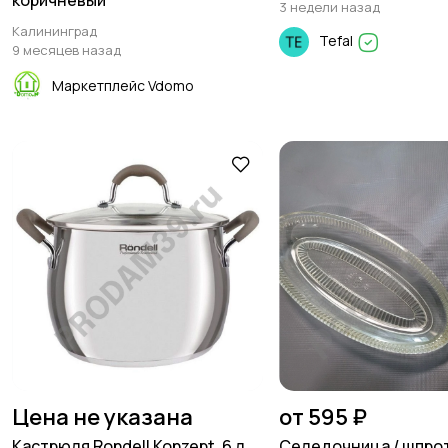
коричневый
3 недели назад
Калининград
Tefal
9 месяцев назад
Маркетплейс Vdomo
Цена не указана
от 595 ₽
Кастрюля Rondell Konzept, 6 л,
Селедочница / шпро