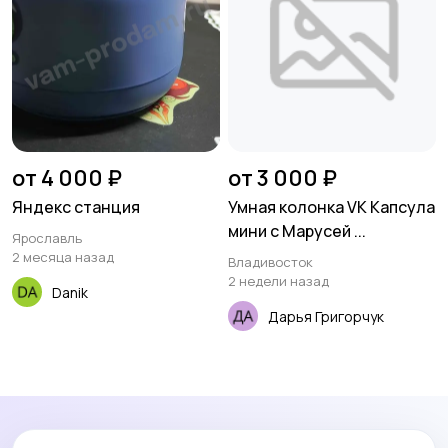
от 4 000 ₽
от 3 000 ₽
Яндекс станция
Умная колонка VK Капсула
мини с Марусей ...
Ярославль
2 месяца назад
Владивосток
2 недели назад
Danik
Дарья Григорчук