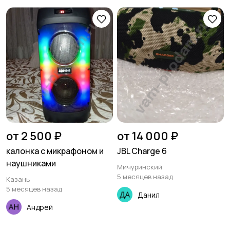
от 2 500 ₽
от 14 000 ₽
калонка с микрафоном и
JBL Charge 6
наушниками
Мичуринский
5 месяцев назад
Казань
5 месяцев назад
Данил
Андрей