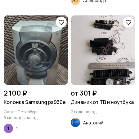
Александр
2 100 ₽
от 301 ₽
Колонка Samsung ps930e
Динамик от ТВ и ноутбука
Санкт-Петербург
2 года назад
6 месяцев назад
Анатолий
1