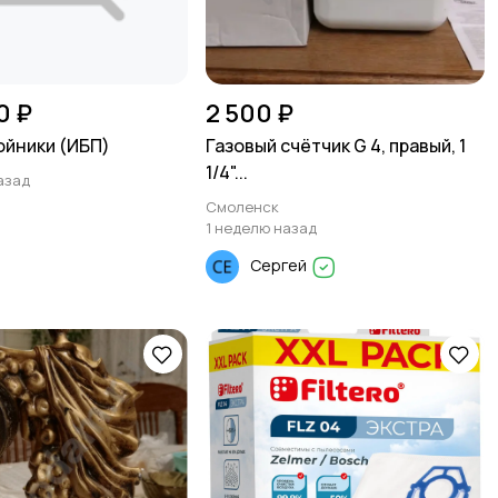
0 ₽
2 500 ₽
йники (ИБП)
Газовый счётчик G 4, правый, 1
1/4"...
азад
Смоленск
а
1 неделю назад
Сергей