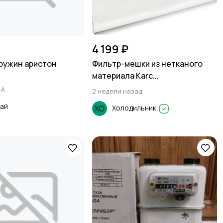
4 199 ₽
ружин аристон
Фильтр-мешки из нетканого
материала Karc...
ад
2 недели назад
ай
Холодильник