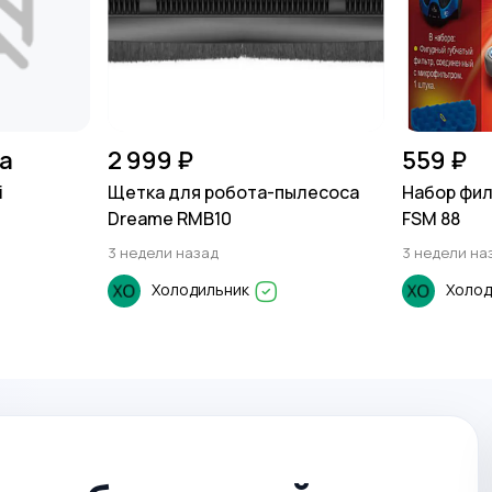
на
2 999 ₽
559 ₽
i
Щетка для робота-пылесоса
Набор фил
Dreame RMB10
FSM 88
3 недели назад
3 недели на
Холодильник
Холод