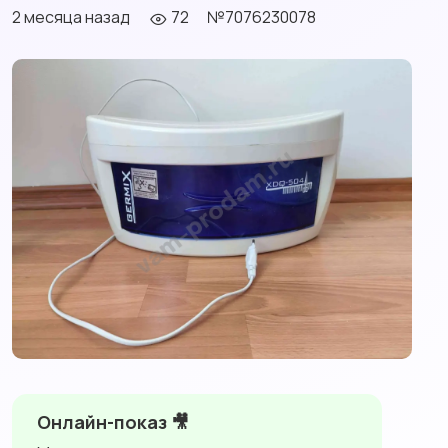
2 месяца назад
72
№7076230078
Онлайн-показ 🎥