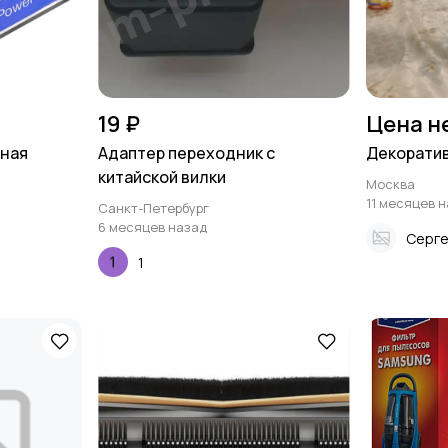
19 ₽
Цена н
рная
Адаптер переходник с
Декорати
китайской вилки
Москва
11 месяцев 
Санкт-Петербург
6 месяцев назад
Серг
1