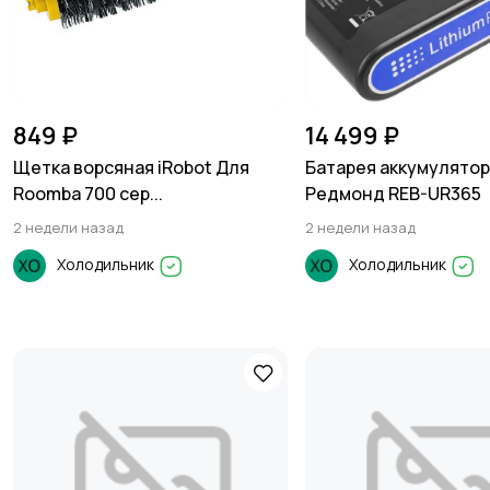
849 ₽
14 499 ₽
Щетка ворсяная iRobot Для
Батарея аккумулято
Roomba 700 сер...
Редмонд REB-UR365
2 недели назад
2 недели назад
Холодильник
Холодильник