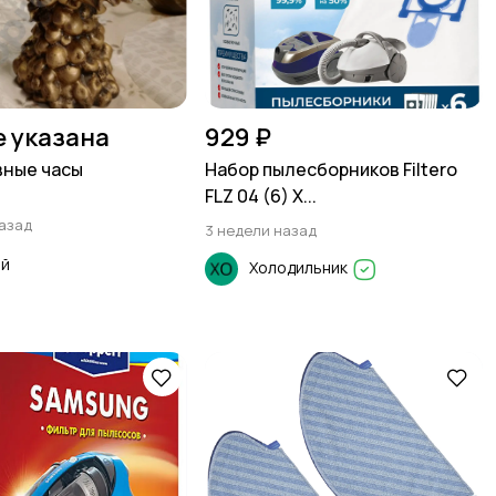
е указана
929 ₽
вные часы
Набор пылесборников Filtero
FLZ 04 (6) X...
назад
3 недели назад
ей
Холодильник