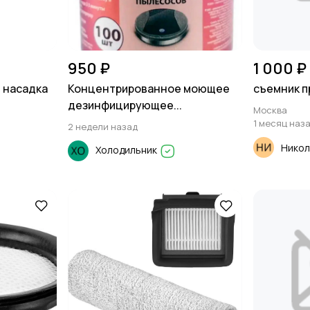
950 ₽
1 000 ₽
 насадка
Концентрированное моющее
съемник п
дезинфицирующее...
Москва
1 месяц наз
2 недели назад
Никол
Холодильник