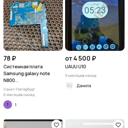
78 ₽
от 4 500 ₽
Системная плата
UAUU U10
Samsung galaxy note
9 месяцев назад
N800...
Данила
Санкт-Петербург
6 месяцев назад
1