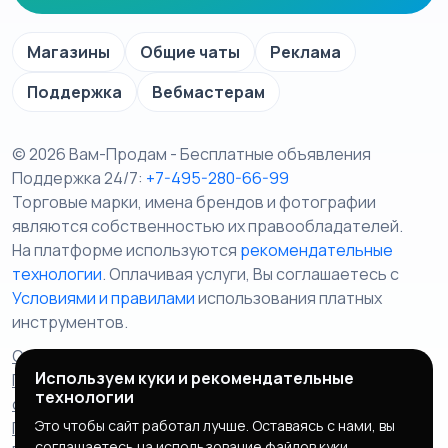
Магазины
Общие чаты
Реклама
Поддержка
Вебмастерам
© 2026 Вам-Продам - Бесплатные объявления
Поддержка 24/7:
+7-495-280-66-99
Торговые марки, имена брендов и фотографии
являются собственностью их правообладателей.
На платформе используются
рекомендательные
технологии
. Оплачивая услуги, Вы соглашаетесь c
Условиями и правилами
использования платных
инструментов.
Отказ от ответственности
Правила сервиса
Используем куки и рекомендательные
Политика конфиденциальности
Пользовательское
технологии
соглашение
Запрещенные товары/услуги
Это чтобы сайт работал лучше. Оставаясь с нами, вы
Правообладателям
Партнерская программа
соглашаетесь на использование файлов куки.