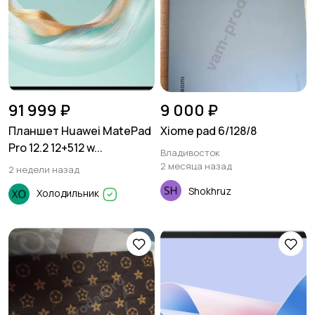
91 999 ₽
9 000 ₽
Планшет Huawei MatePad
Xiome pad 6/128/8
Pro 12.2 12+512 w...
Владивосток
2 месяца назад
2 недели назад
Shokhruz
Холодильник