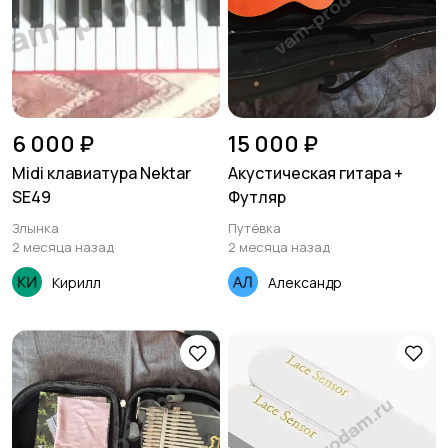
6 000 ₽
15 000 ₽
Midi клавиатура Nektar
Акустическая гитара +
SE49
Футляр
Злынка
Путёвка
2 месяца назад
2 месяца назад
Кирилл
Александр