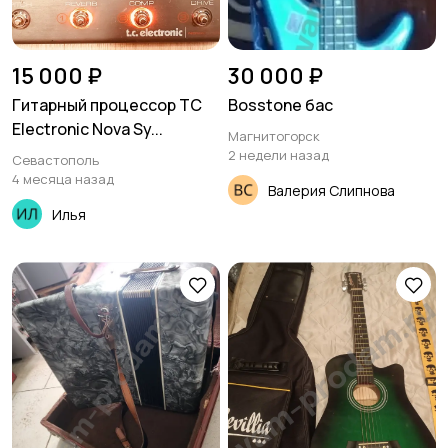
15 000 ₽
30 000 ₽
Гитарный процессор TC
Bosstone бас
Electronic Nova Sy...
Магнитогорск
2 недели назад
Севастополь
4 месяца назад
Валерия Слипнова
Илья