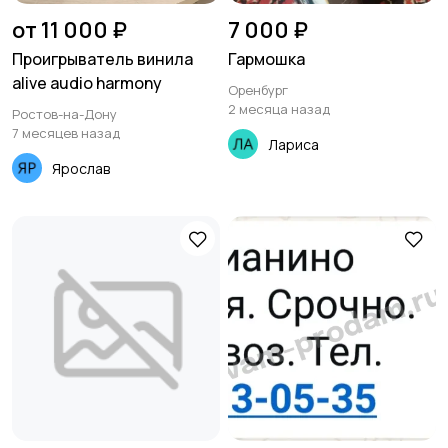
от 11 000 ₽
7 000 ₽
Проигрыватель винила
Гармошка
alive audio harmony
Оренбург
2 месяца назад
Ростов-на-Дону
7 месяцев назад
Лариса
Ярослав