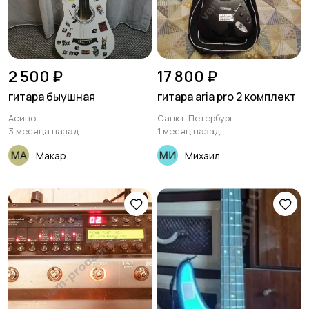
2 500 ₽
17 800 ₽
гитара быушная
гитара aria pro 2 комплект
Асино
Санкт-Петербург
3 месяца назад
1 месяц назад
Макар
Михаил