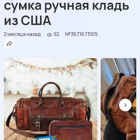
сумка ручная кладь
из США
2 месяца назад
92
№3671673105