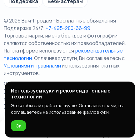
Поддержка
Вебмастерам
© 2026 Вам-Продам - Бесплатные объявления
Поддержка 24/7:
+7-495-280-66-99
Торговые марки, имена брендов и фотографии
являются собственностью их правообладателей.
На платформе используются
рекомендательные
технологии
. Оплачивая услуги, Вы соглашаетесь c
Условиями и правилами
использования платных
инструментов.
Отказ от ответственности
Правила сервиса
Используем куки и рекомендательные
Политика конфиденциальности
Пользовательское
технологии
соглашение
Запрещенные товары/услуги
Это чтобы сайт работал лучше. Оставаясь с нами, вы
Правообладателям
Партнерская программа
соглашаетесь на использование файлов куки.
Политика cookie
Ок
Домой
Избранное
Добавить
Чат
Профиль