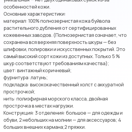
особенностей кожи.
Основные характеристики:
материал: 100% полнозернистая кожа буйвола
растительного дубления от сертифицированных
кожевенных заводов. (Полнозернистая означает, что
сохранена вся верхняя поверхность шкуры — без
шлифовки, полировки и искусственных покрытий. Это
самый высокий сорт кожи из доступных. Только 5 %
шкур соответствуют требованиям качества);
цвет: винтажный коричневый;
фурнитура: латунь;
подкладка: высококачественный холст с аккуратной
прострочкой;
нить: полиэфирная морского класса, двойная
прострочка в местах нагрузки.
Конструкция: 3 отделения: большое — для одежды и
обуви, 2 небольших на молнии — для аксессуаров; 4
больших внешних кармана;2 пряжки.