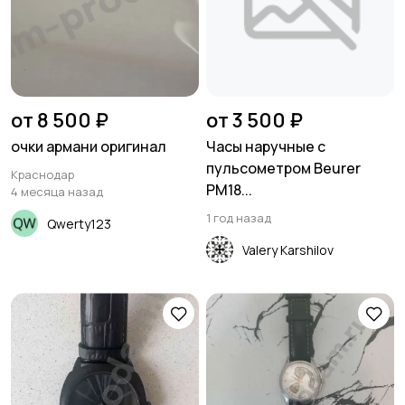
от 8 500 ₽
от 3 500 ₽
очки армани оригинал
Часы наручные с
пульсометром Beurer
Краснодар
PM18...
4 месяца назад
1 год назад
Qwerty123
Valery Karshilov