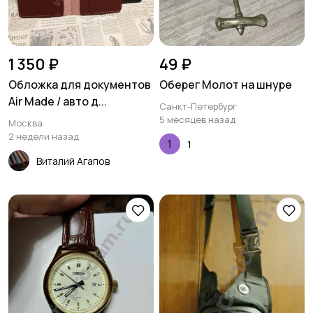
1 350 ₽
49 ₽
Обложка для документов
Оберег Молот на шнуре
Air Made / авто д...
Санкт-Петербург
5 месяцев назад
Москва
2 недели назад
1
Виталий Агапов