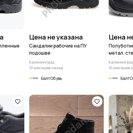
на
Цена не указана
Цена н
епленные
Сандалии рабочие на ПУ
Полуботин
подошве
метал. сте
Калининград
Калинингра
10 месяцев назад
10 месяцев 
БалтОбувь
БалтО