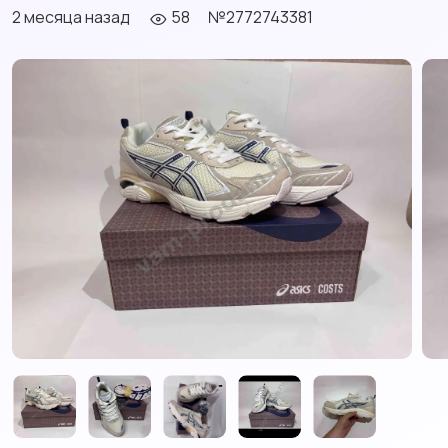
2 месяца назад
58
№2772743381