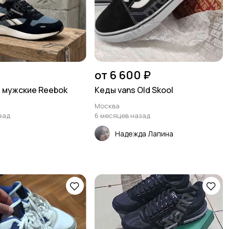
от 6 600 ₽
 мужские Reebok
Кеды vans Оld Skool
Москва
зад
6 месяцев назад
Надежда Лапина