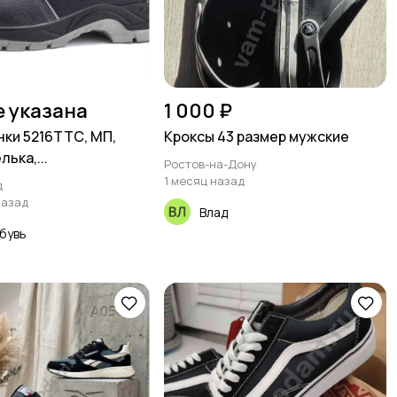
е указана
1 000 ₽
ки 5216ТТС, МП,
Кроксы 43 размер мужские
лька,...
Ростов-на-Дону
1 месяц назад
д
назад
Влад
бувь