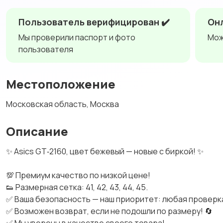
Пользователь верифицирован ✔️
Онл
Мы проверили паспорт и фото
Мож
пользователя
Местоположение
Московская область, Москва
Описание
✨ Asics GT‑2160, цвет бежевый — новые с биркой! ✨
💯 Премиум качество по низкой цене!
👟 Размерная сетка: 41, 42, 43, 44, 45.
✅ Ваша безопасность — наш приоритет: любая проверка
✅ Возможен возврат, если не подошли по размеру! 🔄