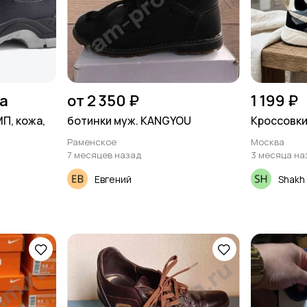
на
от 2 350 ₽
1 199 ₽
П, кожа,
ботинки муж. KANGYOU
Кроссовки
Раменское
Москва
7 месяцев назад
3 месяца на
Евгений
Shakh