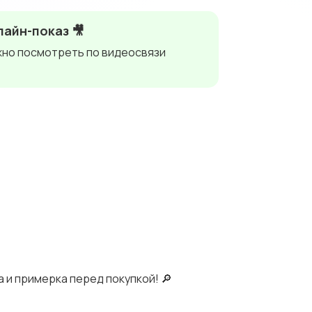
айн-показ 🎥
но посмотреть по видеосвязи
 и примерка перед покупкой! 🔎