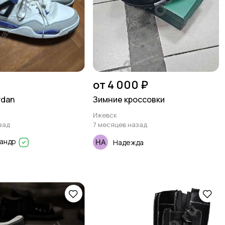
от 4 000 ₽
rdan
Зимние кроссовки
Ижевск
зад
7 месяцев назад
сандр
Надежда