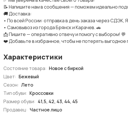
✅ Мы уверены в качестве своего товара!
📝 Напишите нам в сообщения — поможем идеально подо
🚚 Доставка:
• По всей России: отправка в день заказа через СДЭК, Я
• Самовывоз из города Брянск и Карачев. 🚗
📩 Пишите — оперативно отвечу и помогу с выбором! 💬
❤️ Добавьте в избранное, чтобы не потерять выгодное
Характеристики
Состояние товара:
Новое с биркой
Цвет:
Бежевый
Сезон:
Лето
Тип обуви:
Кроссовки
Размер обуви:
41,5, 42, 43, 44, 45
Продавец:
Частное лицо