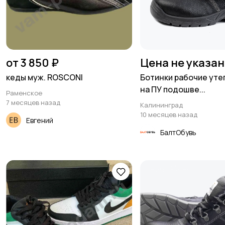
от 3 850 ₽
Цена не указа
кеды муж. ROSCONI
Ботинки рабочие ут
на ПУ подошве...
Раменское
7 месяцев назад
Калининград
10 месяцев назад
Евгений
БалтОбувь