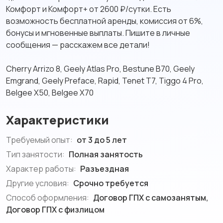
Комфорт и Комфорт+ от 2600 ₽/сутки. Есть
возможность бесплатной аренды, комиссия от 6%,
бонусы и мгновенные выплаты. Пишите в личные
сообщения — расскажем все детали!
Cherry Arrizo 8, Geely Atlas Pro, Bestune B70, Geely
Emgrand, Geely Preface, Rapid, Tenet T7, Tiggo 4 Pro,
Belgee X50, Belgee X70
Характеристики
Требуемый опыт:
от 3 до 5 лет
Тип занятости:
Полная занятость
Характер работы:
Разъездная
Другие условия:
Срочно требуется
Способ оформления:
Договор ГПХ с самозанятым,
Договор ГПХ с физлицом