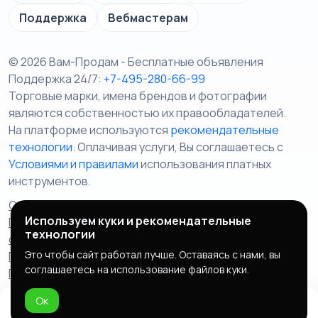
Поддержка
Вебмастерам
© 2026 Вам-Продам - Бесплатные объявления
Поддержка 24/7:
+7-495-280-66-99
Торговые марки, имена брендов и фотографии
являются собственностью их правообладателей.
На платформе используются
рекомендательные
технологии
. Оплачивая услуги, Вы соглашаетесь c
Условиями и правилами
использования платных
инструментов.
Отказ от ответственности
Правила сервиса
Используем куки и рекомендательные
Политика конфиденциальности
Пользовательское
технологии
соглашение
Запрещенные товары/услуги
Это чтобы сайт работал лучше. Оставаясь с нами, вы
Правообладателям
Партнерская программа
соглашаетесь на использование файлов куки.
Политика cookie
Ок