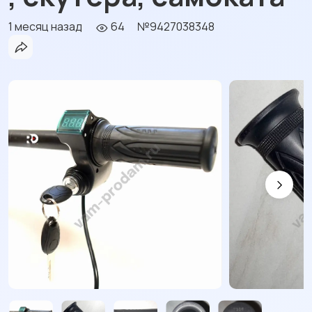
1 месяц назад
64
№9427038348