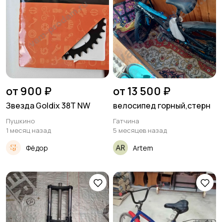
от 900 ₽
от 13 500 ₽
Звезда Goldix 38T NW
велосипед горный,стерн
Пушкино
Гатчина
1 месяц назад
5 месяцев назад
Фёдор
Artem