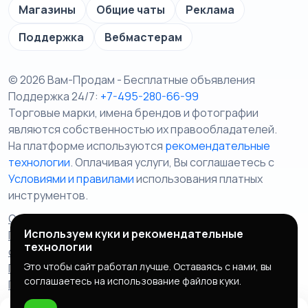
Магазины
Общие чаты
Реклама
Поддержка
Вебмастерам
© 2026 Вам-Продам - Бесплатные объявления
Поддержка 24/7:
+7-495-280-66-99
Торговые марки, имена брендов и фотографии
являются собственностью их правообладателей.
На платформе используются
рекомендательные
технологии
. Оплачивая услуги, Вы соглашаетесь c
Условиями и правилами
использования платных
инструментов.
Отказ от ответственности
Правила сервиса
Используем куки и рекомендательные
Политика конфиденциальности
Пользовательское
технологии
соглашение
Запрещенные товары/услуги
Это чтобы сайт работал лучше. Оставаясь с нами, вы
Правообладателям
Партнерская программа
соглашаетесь на использование файлов куки.
Политика cookie