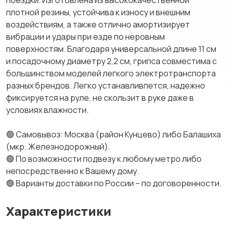
поездки. Изготовлена из высококачественной
плотной резины, устойчива к износу и внешним
воздействиям, а также отлично амортизирует
вибрации и удары при езде по неровным
поверхностям. Благодаря универсальной длине 11 см
и посадочному диаметру 2,2 см, грипса совместима с
большинством моделей легкого электротранспорта
разных брендов. Легко устанавливпется, надежно
фиксируется на руле, не скользит в руке даже в
условиях влажности.
🟢 Самовывоз: Москва (район Кунцево) либо Балашиха
(мкр. Железнодорожный).
🟢 По возможности подвезу к любому метро либо
непосредственно к Вашему дому.
🟢 Варианты доставки по России – по договоренности.
Характеристики