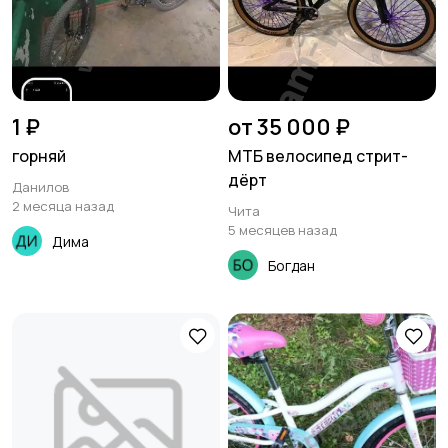
1 ₽
от 35 000 ₽
горняй
МТБ велосипед стрит-
дëрт
Данилов
2 месяца назад
Чита
5 месяцев назад
Дима
Богдан