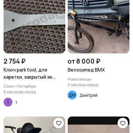
2 754 ₽
от 8 000 ₽
Ключ park tool, для
Велосипед BMX
каретки, закрытый зе...
Новосельцы
2 месяца назад
Санкт-Петербург
6 месяцев назад
Дмитрий
1