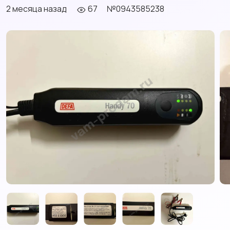
2 месяца назад
67
№0943585238