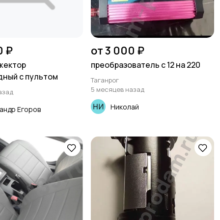
0 ₽
от 3 000 ₽
жектор
преобразователь с 12 на 220
ный с пультом
Таганрог
5 месяцев назад
азад
Николай
андр Егоров