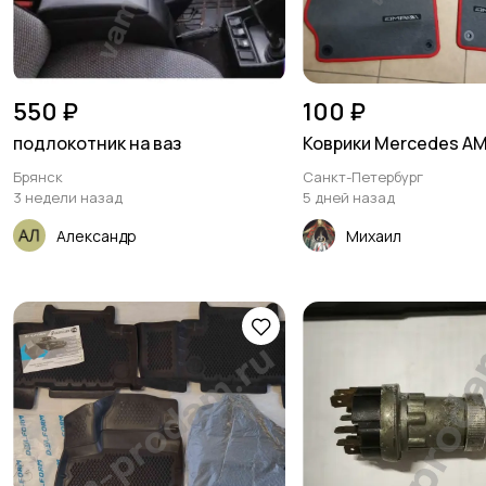
550 ₽
100 ₽
подлокотник на ваз
Коврики Mercedes A
Брянск
Санкт-Петербург
3 недели назад
5 дней назад
Александр
Михаил