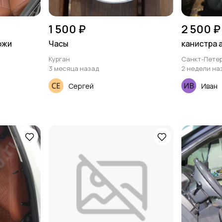
1 500 ₽
2 500 ₽
ожи
Часы
канистра 
Курган
Санкт-Петер
3 месяца назад
2 недели на
Сергей
Иван