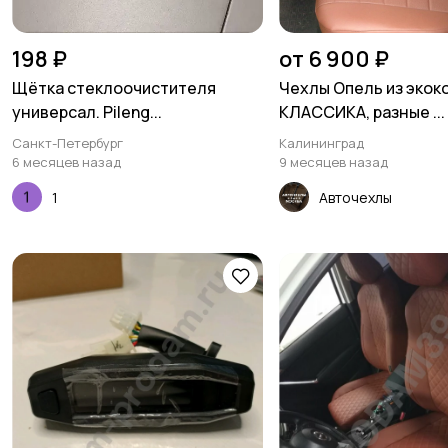
198 ₽
от 6 900 ₽
Щётка стеклоочистителя
Чехлы Опель из экок
универсал. Pileng...
КЛАССИКА, разные ...
Санкт-Петербург
Калининград
6 месяцев назад
9 месяцев назад
1
Авточехлы