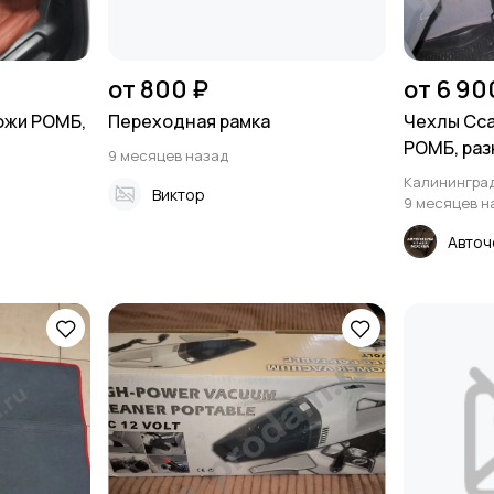
от 800 ₽
от 6 90
ожи РОМБ,
Переходная рамка
Чехлы Сса
РОМБ, разн
9 месяцев назад
Калинингра
Виктор
9 месяцев н
Авточ