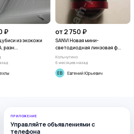
0 ₽
от 2 750 ₽
убиси из экокожи
SANVI Новая мини-
 разн...
светодиодная линзовая ф...
д
Кольчугино
азад
6 месяцев назад
ехлы
Евгений Юрьевич
ПРИЛОЖЕНИЕ
Управляйте объявлениями с
телефона