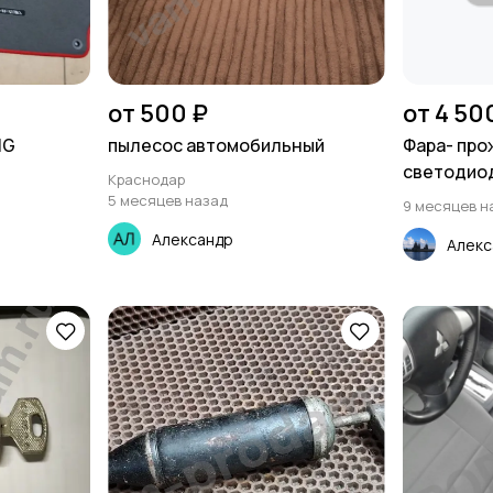
от 500 ₽
от 4 50
MG
пылесос автомобильный
Фара- про
светодиод
Краснодар
5 месяцев назад
9 месяцев н
Александр
Алекс