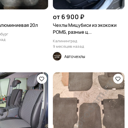
от 6 900 ₽
алюминиевая 20л
Чехлы Мицубиси из экокожи
РОМБ, разные ц...
бург
зад
Калининград
9 месяцев назад
Авточехлы