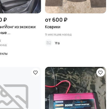
0 ₽
от 600 ₽
нгЙонг из экокожи
Коврики
ые ...
9 месяцев назад
д
Yra
азад
ехлы