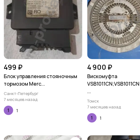
499 ₽
4 900 ₽
Блок управления стояночным
Вискомуфта
тормозом Merc...
VSB1011CN;VSB1011CN
...
Санкт-Петербург
7 месяцев назад
Томск
7 месяцев назад
1
1