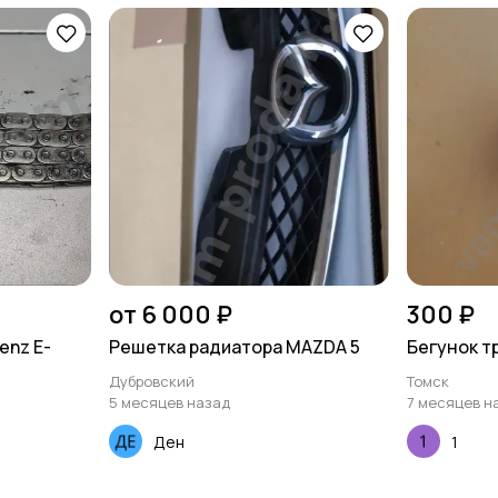
от 6 000 ₽
300 ₽
enz E-
Решетка радиатора MAZDA 5
Бегунок т
Дубровский
Томск
5 месяцев назад
7 месяцев н
Ден
1