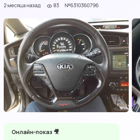
2 месяца назад
83
№6310360796
Онлайн-показ 🎥