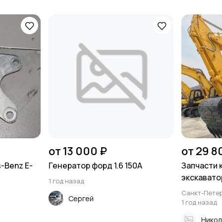
от 13 000 ₽
от 29 8
-Benz E-
Генератор форд 1.6 150А
Запчасти 
экскаватор
1 год назад
Санкт-Петер
Сергей
1 год назад
Никол