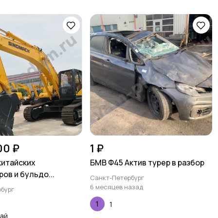
00 ₽
1 ₽
китайских
БМВ Ф45 Актив турер в разбор
ов и бульдо...
Санкт-Петербург
6 месяцев назад
бург
1
ай