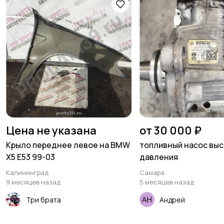
Цена не указана
от 30 000 ₽
Крыло переднее левое на BMW
топливный насос выс
X5 E53 99-03
давления
Калининград
Самара
9 месяцев назад
5 месяцев назад
Три брата
Андрей