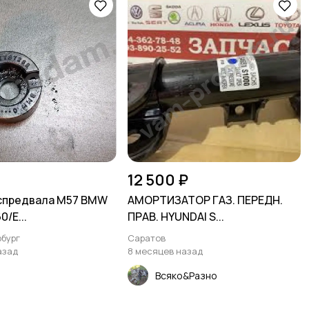
12 500 ₽
спредвала M57 BMW
АМОРТИЗАТОР ГАЗ. ПЕРЕДН.
0/E...
ПРАВ. HYUNDAI S...
бург
Саратов
азад
8 месяцев назад
Всяко&Разно