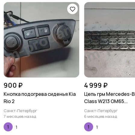
900 ₽
4 999 ₽
Кнопка подогрева сиденья Kia
Цепь грм Mercedes-B
Rio 2
Class W213 OM65...
Санкт-Петербург
Санкт-Петербург
7 месяцев назад
6 месяцев назад
1
1