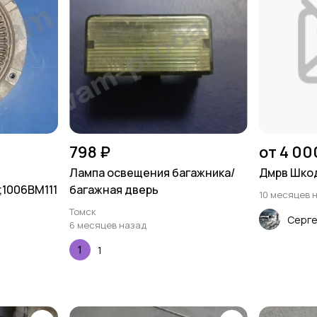
798 ₽
от 4 00
Лампа освещения багажника/
Дмрв Шкод
;1006BM111
багажная дверь
10 месяцев 
Томск
Серг
6 месяцев назад
1