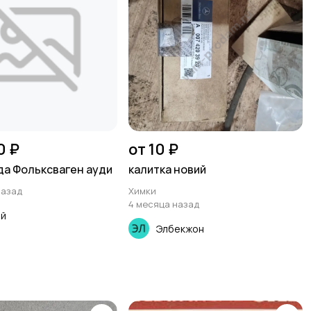
0 ₽
от 10 ₽
а Фольксваген ауди
калитка новий
назад
Химки
4 месяца назад
ей
Элбекжон