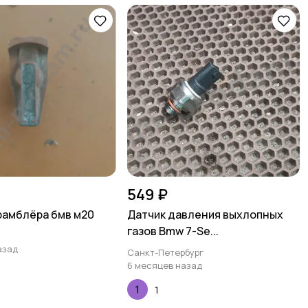
549 ₽
рамблёра бмв м20
Датчик давления выхлопных
газов Bmw 7-Se...
азад
Санкт-Петербург
6 месяцев назад
1