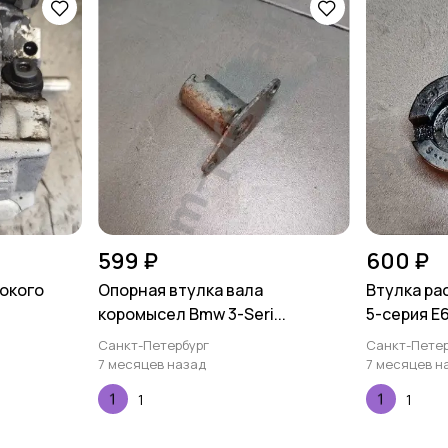
599 ₽
600 ₽
окого
Опорная втулка вала
Втулка ра
коромысел Bmw 3-Seri...
5-серия E6
Санкт-Петербург
Санкт-Петер
7 месяцев назад
7 месяцев н
1
1