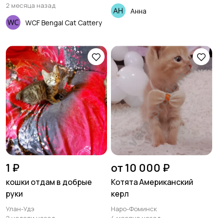
2 месяца назад
Анна
WCF Bengal Cat Cattery
1 ₽
от 10 000 ₽
кошки отдам в добрые
Котята Американский
руки
керл
Улан-Удэ
Наро-Фоминск