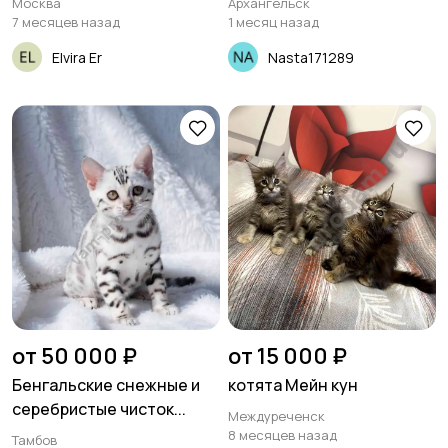
Москва
Архангельск
7 месяцев назад
1 месяц назад
Elvira Er
Nasta171289
от 50 000 ₽
от 15 000 ₽
Бенгальские снежные и
котята Мейн кун
серебристые чисток...
Междуреченск
8 месяцев назад
Тамбов