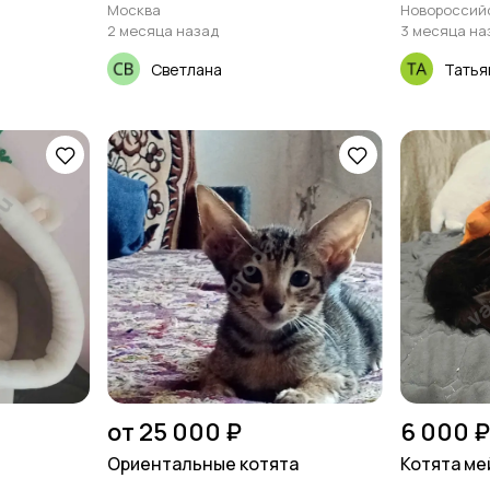
Москва
Новороссий
2 месяца назад
3 месяца на
Светлана
Татья
от 25 000 ₽
6 000 ₽
Ориентальные котята
Котята ме