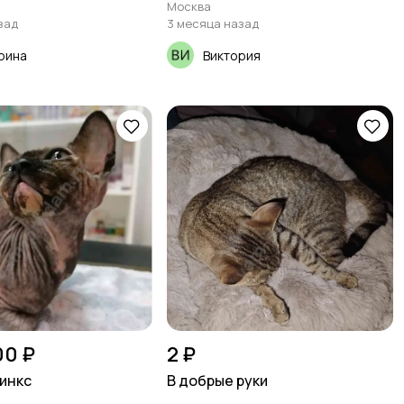
Москва
зад
3 месяца назад
рина
Виктория
00 ₽
2 ₽
инкс
В добрые руки