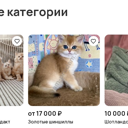
е категории
от 17 000 ₽
10 000 
идакт
Золотые шиншиллы
Шотландс