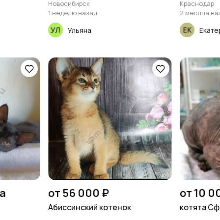
Новосибирск
Краснодар
1 неделю назад
2 месяца на
Ульяна
Екате
на
от 56 000 ₽
от 10 0
Абиссинский котенок
котята Сф