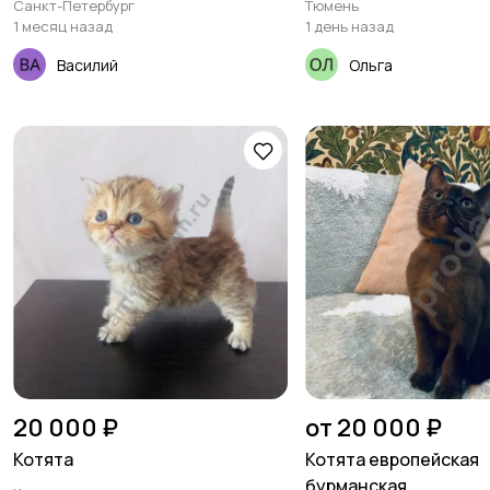
Санкт-Петербург
Тюмень
1 месяц назад
1 день назад
Василий
Ольга
20 000 ₽
от 20 000 ₽
Котята
Котята европейская
бурманская