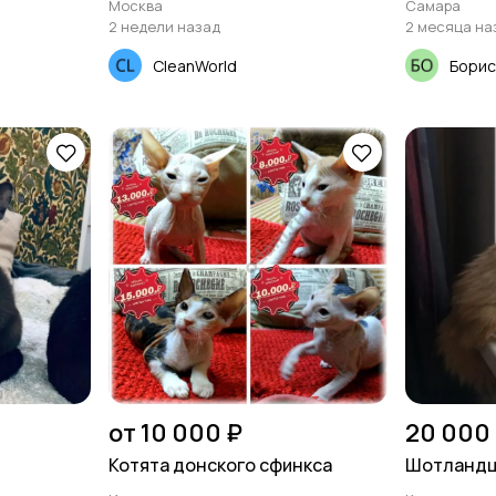
Москва
Самара
2 недели назад
2 месяца на
CleanWorld
Борис
от 10 000 ₽
20 000
Котята донского сфинкса
Шотланд