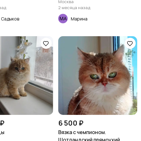
Москва
зад
2 месяца назад
 Садыков
Марина
 ₽
6 500 ₽
цы
Вязка с чемпионом.
Шотландский прямоухий...