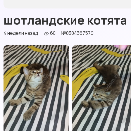
шотландские котята
4 недели назад
60
№8384367579