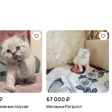
₽
67 000 ₽
кая вислоухая
Милашка Рэгдолл