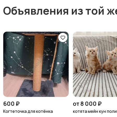
Объявления из той ж
600 ₽
от 8 000 ₽
Когтеточка для котёнка
котята мейн кун пол