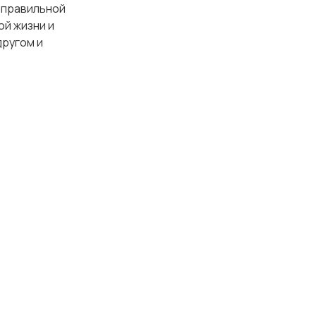
 правильной
ой жизни и
другом и