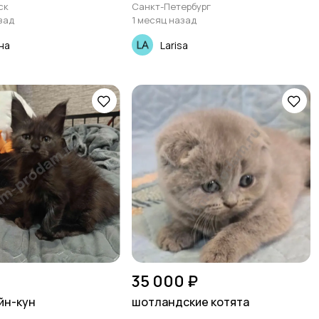
ск
Санкт-Петербург
зад
1 месяц назад
на
Larisa
35 000 ₽
йн-кун
шотландские котята