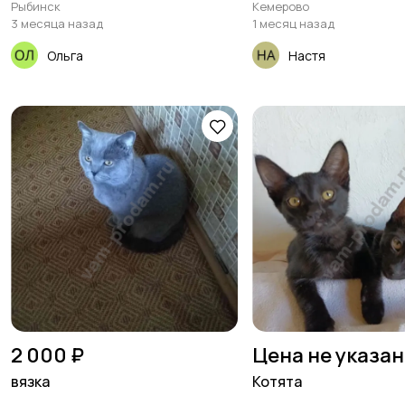
Рыбинск
Кемерово
3 месяца назад
1 месяц назад
Ольга
Настя
2 000 ₽
Цена не указа
вязка
Котята