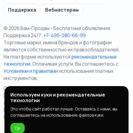
Поддержка
Вебмастерам
© 2026 Вам-Продам - Бесплатные объявления
Поддержка 24/7:
+7-495-280-66-99
Торговые марки, имена брендов и фотографии
являются собственностью их правообладателей.
На платформе используются
рекомендательные
технологии
. Оплачивая услуги, Вы соглашаетесь c
Условиями и правилами
использования платных
инструментов.
Отказ от ответственности
Правила сервиса
Используем куки и рекомендательные
Политика конфиденциальности
Пользовательское
технологии
соглашение
Запрещенные товары/услуги
Это чтобы сайт работал лучше. Оставаясь с нами, вы
Правообладателям
Партнерская программа
соглашаетесь на использование файлов куки.
Политика cookie
Ок