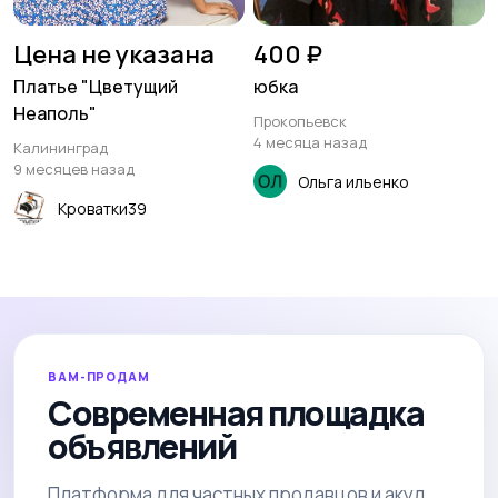
Цена не указана
400 ₽
Платье "Цветущий
юбка
Неаполь"
Прокопьевск
4 месяца назад
Калининград
9 месяцев назад
Ольга ильенко
Кроватки39
ВАМ-ПРОДАМ
Современная площадка
объявлений
Платформа для частных продавцов и акул