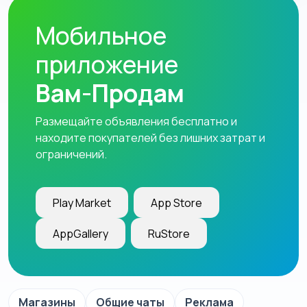
Мобильное
приложение
Вам-Продам
Размещайте объявления бесплатно и
находите покупателей без лишних затрат и
ограничений.
Play Market
App Store
AppGallery
RuStore
Магазины
Общие чаты
Реклама