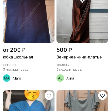
от 200 ₽
500 ₽
юбка школьная
Вечернее мини-платье
Ногинск
Тюмень
3 месяца назад
2 недели назад
Mars
Alina