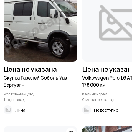
Цена не указана
Цена не указа
Скупка Газелей Соболь Уаз
Volkswagen Polo 1.6 AT
Баргузин
178 000 км
Ростов-на-Дону
Калининград
1 год назад
9 месяцев назад
Лина
Недоступно