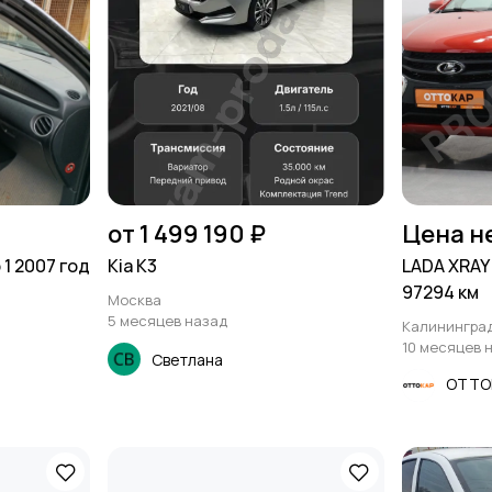
от 1 499 190 ₽
Цена н
1 2007 год
Kia K3
LADA XRAY 
97294 км
Москва
5 месяцев назад
Калинингра
10 месяцев 
Светлана
ОТТО