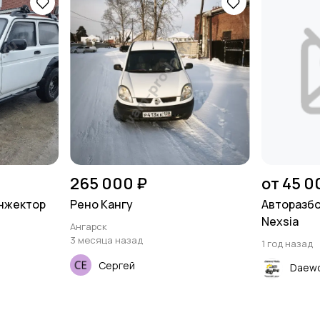
265 000 ₽
от 45 0
Инжектор
Рено Кангу
Авторазбо
Nexsia
Ангарск
3 месяца назад
1 год назад
Сергей
Daewo