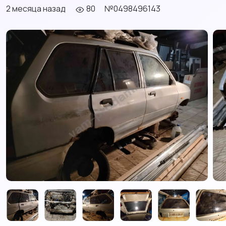
2 месяца назад
80
№0498496143