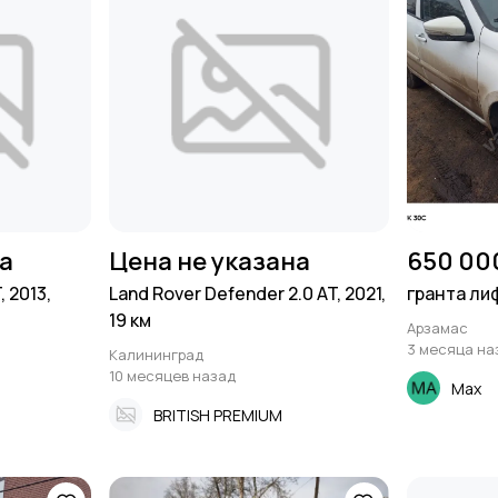
на
Цена не указана
650 00
, 2013,
Land Rover Defender 2.0 AT, 2021,
гранта ли
19 км
Арзамас
3 месяца на
Калининград
10 месяцев назад
Max
BRITISH PREMIUM