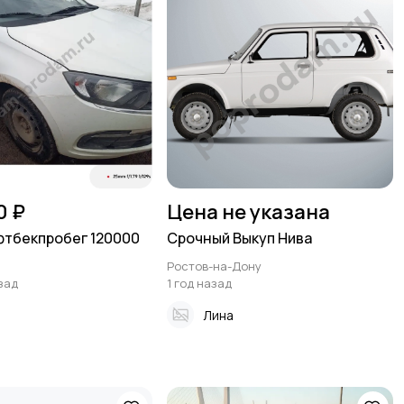
0 ₽
Цена не указана
фтбекпробег 120000
Срочный Выкуп Нива
Ростов-на-Дону
зад
1 год назад
Лина