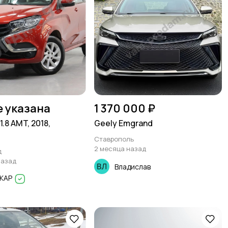
е указана
1 370 000 ₽
1.8 AMT, 2018,
Geely Emgrand
Ставрополь
2 месяца назад
д
назад
Владислав
КАР