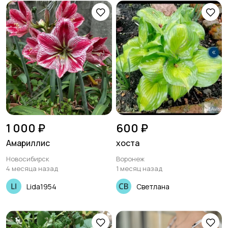
1 000 ₽
600 ₽
Амариллис
хоста
Новосибирск
Воронеж
4 месяца назад
1 месяц назад
Lida1954
Светлана