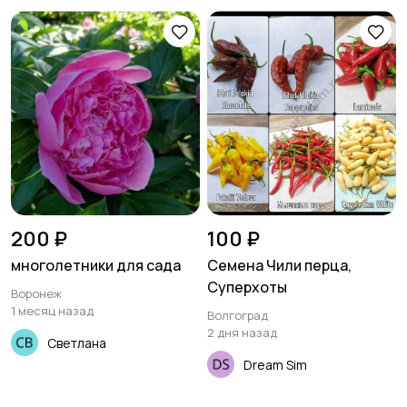
200 ₽
100 ₽
многолетники для сада
Семена Чили перца,
Суперхоты
Воронеж
1 месяц назад
Волгоград
2 дня назад
Светлана
Dream Sim