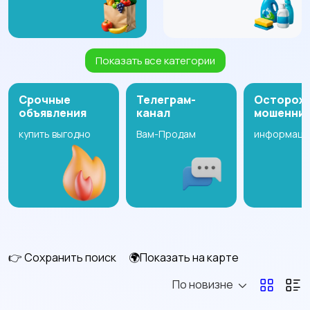
Показать все категории
Стенки, шкафы,
Диваны и кресла
5
комоды
Срочные
Телеграм-
Осторож
объявления
канал
мошенни
купить выгодно
Вам-Продам
информаци
Кровати и матрасы
Подставки и тумбы
9
1
Столы и стулья
Текстиль и ковры
5
1
👉 Сохранить поиск
🌍Показать на карте
По новизне
Оформление
Растения и семена
9