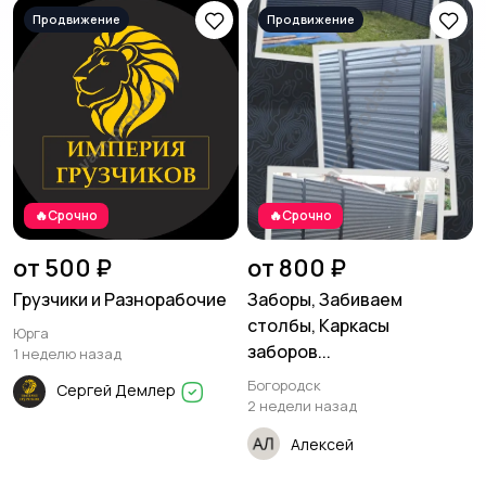
Другое
1
🔥Срочно
🔥Срочно
от 500 ₽
от 800 ₽
Грузчики и Разнорабочие
Заборы, Забиваем
столбы, Каркасы
Юрга
заборов...
1 неделю назад
Богородск
Сергей Демлер
2 недели назад
Алексей