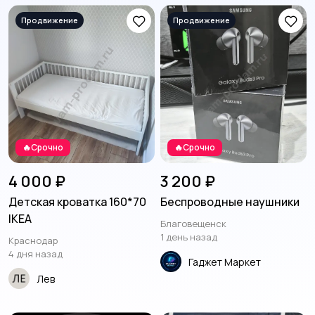
интерьера
3
Освещение
Посуда
15
2
🔥Срочно
🔥Срочно
Кухонные гарнитуры
Охрана и
1
сигнализации
4 000 ₽
3 200 ₽
Детская кроватка 160*70
Беспроводные наушники
IKEA
Благовещенск
Сад и огород
Садовая мебель
1 день назад
2
1
Краснодар
4 дня назад
Гаджет Маркет
Лев