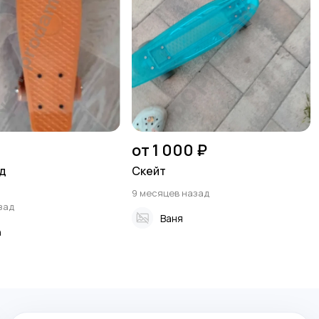
от 1 000 ₽
д
Скейт
9 месяцев назад
зад
Ваня
n