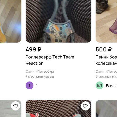
499 ₽
500 ₽
Роллерсерф Tech Team
Пенни бор
Reaction
колёсика
Санкт-Петербург
Санкт-Петер
7 месяцев назад
3 месяца на
1
Елиза