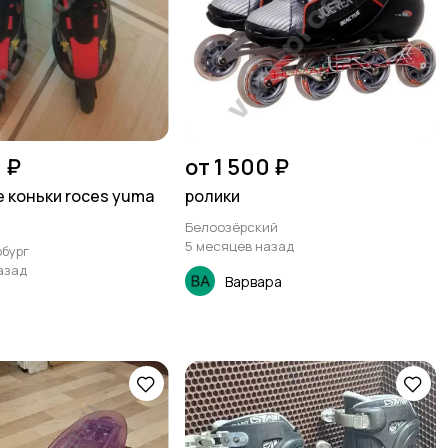
 ₽
от 1 500 ₽
 коньки roces yuma
ролики
Белоозёрский
5 месяцев назад
бург
азад
Варвара