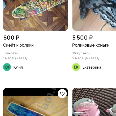
600 ₽
5 500 ₽
Скейт и ролики
Роликовые коньки
Тольятти
Жигулёвск
1 месяц назад
2 месяца назад
Юлия
Екатерина