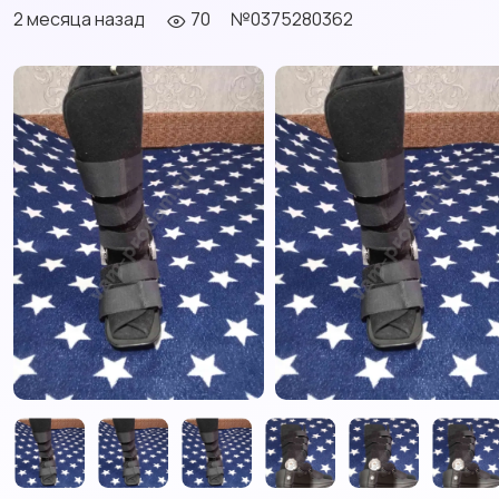
2 месяца назад
70
№0375280362