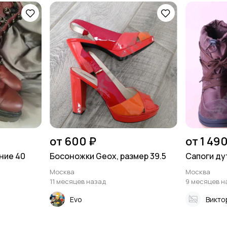
от 600 ₽
от 1 490
ние 40
Босоножки Geox, размер 39.5
Сапоги ду
Москва
Москва
11 месяцев назад
9 месяцев н
Evo
Викто