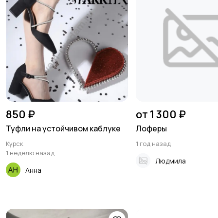
850 ₽
от 1 300 ₽
Туфли на устойчивом каблуке
Лоферы
Курск
1 год назад
1 неделю назад
Людмила
Анна