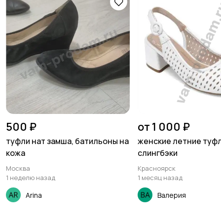
500 ₽
от 1 000 ₽
туфли нат замша, батильоны на
женские летние туф
кожа
слингбэки
Москва
Красноярск
1 неделю назад
1 месяц назад
Arina
Валерия