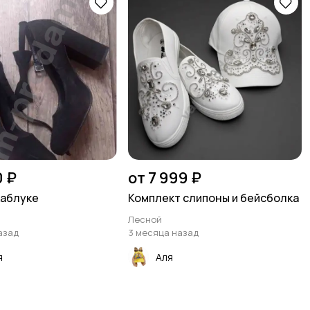
0 ₽
от 7 999 ₽
каблуке
Комплект слипоны и бейсболка
Лесной
азад
3 месяца назад
я
Аля