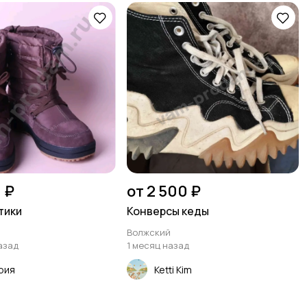
 ₽
от 2 500 ₽
тики
Конверсы кеды
Волжский
азад
1 месяц назад
рия
Ketti Kim