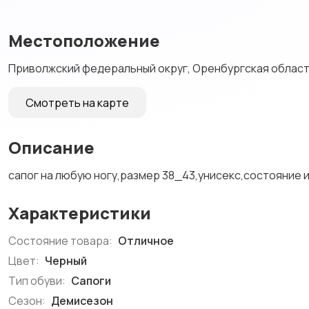
Местоположение
Приволжский федеральный округ, Оренбургская область
Смотреть на карте
Описание
сапог на любую ногу,размер 38_43,унисекс,состояние 
Характеристики
Состояние товара:
Отличное
Цвет:
Черный
Тип обуви:
Сапоги
Сезон:
Демисезон