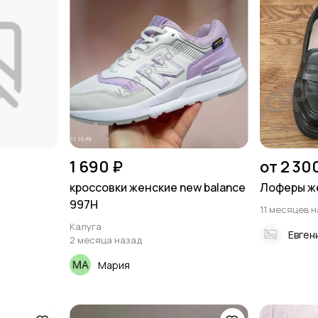
1 690 ₽
от 2 30
кроссовки женские new balance
Лоферы же
997H
11 месяцев 
Калуга
Евген
2 месяца назад
Мария