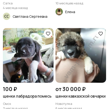
Сатка
10 месяцев назад
4 месяца назад
Елена
Светлана Сергеевна
100 ₽
от 30 000 ₽
щенки лабрадора помесь
щенки кавказской овчарки
Омск
Новотулка
3 месяца назад
6 месяцев назад