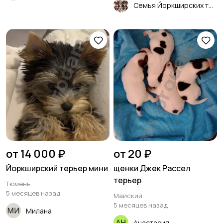
Семья Йоркширских терьеров щенки
от 14 000 ₽
от 20 ₽
Йоркширский терьер мини
щенки Джек Рассел
терьер
Тюмень
5 месяцев назад
Майский
5 месяцев назад
Милана
Анастасия