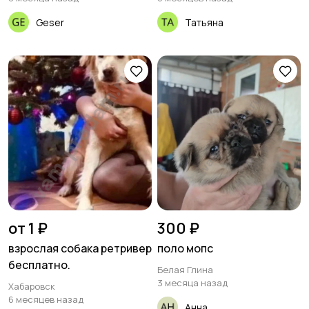
Geser
Татьяна
от 1 ₽
300 ₽
взрослая собака ретривер
поло мопс
бесплатно.
Белая Глина
3 месяца назад
Хабаровск
6 месяцев назад
Анна