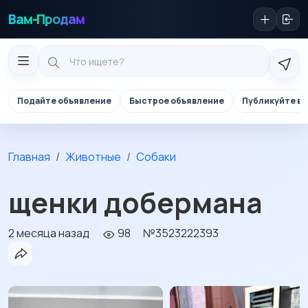
Вам-Продам
Подайте объявление
Быстрое объявление
Публикуйте в 
Главная
Животные
Собаки
щенки добермана
2 месяца назад
98
№3523222393