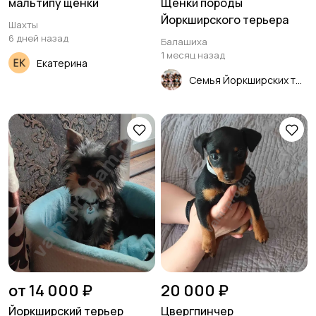
мальтипу щенки
Щенки породы
Йоркширского терьера
Шахты
6 дней назад
Балашиха
1 месяц назад
Екатерина
Семья Йоркширских терьеров щенки
от 14 000 ₽
20 000 ₽
Йоркширский терьер
Цвергпинчер