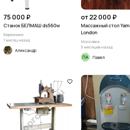
75 000 ₽
от 22 000 ₽
Станок БЕЛМАШ ds560w
Массажный стол Yam
London
Березники
1 месяц назад
Московка
5 месяцев назад
Александр
Павел