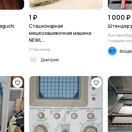
1 ₽
1 000 ₽
aguchi
Стационарная
Штендер 
мешкозашивочная машина
Екатеринбур
NEWL...
1 неделю на
1 год назад
Влади
Дмитрий