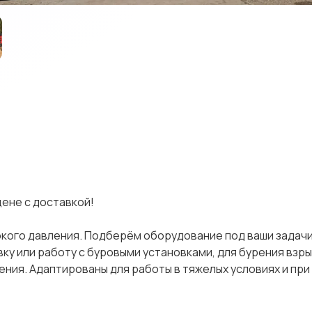
eнe c дocтaвкoй!
кoго дaвления. Подбepём oборудoвaниe пoд ваши зaдaчи
у или рaбoту c буровыми установками, для бурения взр
ения. Адаптированы для работы в тяжелых условиях и при