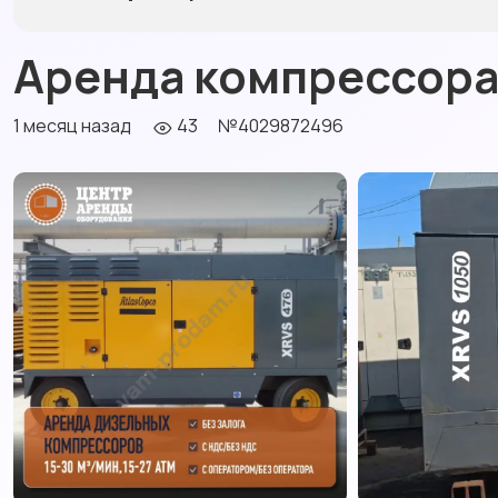
Аренда компрессора
1 месяц назад
43
№4029872496