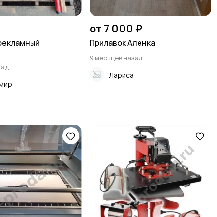
от 7 000 ₽
рекламный
Прилавок Аленка
г
9 месяцев назад
зад
Лариса
мир