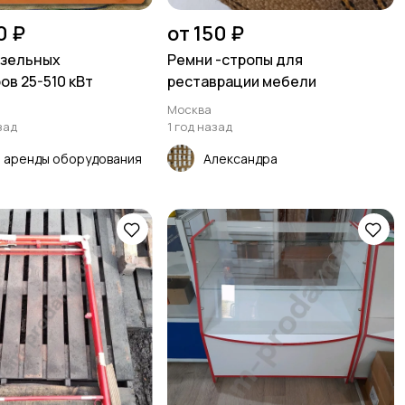
0 ₽
от 150 ₽
изельных
Ремни -стропы для
ов 25-510 кВт
реставрации мебели
Москва
зад
1 год назад
 аренды оборудования
Александра