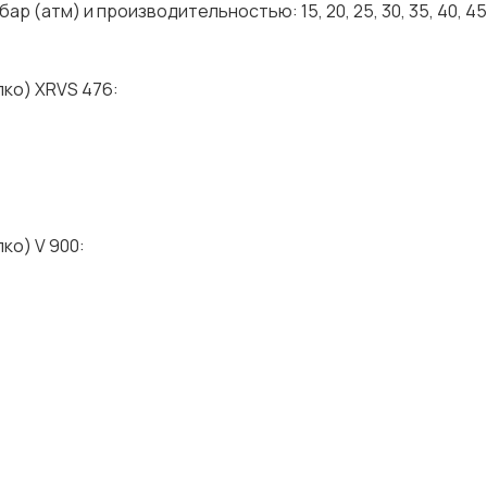
ар (атм) и производительностью: 15, 20, 25, 30, 35, 40, 45
ко) ХRVS 476:
ко) V 900: