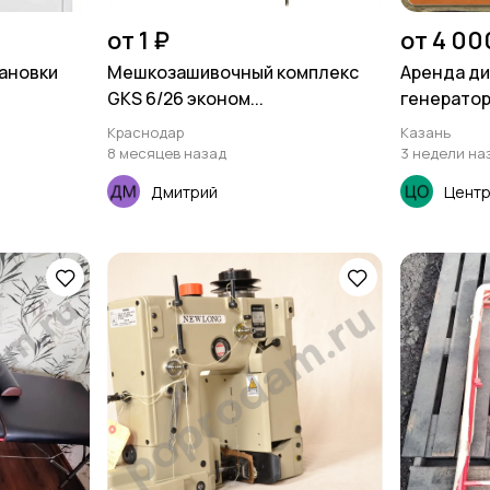
от 1 ₽
от 4 00
ановки
Мешкозашивочный комплекс
Аренда д
GKS 6/26 эконом...
генератор
Краснодар
Казань
8 месяцев назад
3 недели на
Дмитрий
Центр