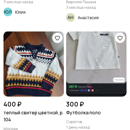
3 месяца назад
Верхняя Пышма
3 месяца назад
Юлия
Анастасия
400 ₽
300 ₽
теплый свитер цветной, р.
Футболка поло
104
Саратов
1 день назад
Москва