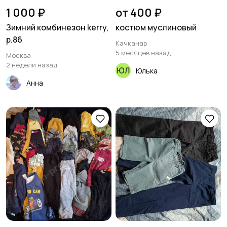
1 000 ₽
от 400 ₽
Зимний комбинезон kerry,
костюм муслиновый
р.86
Качканар
5 месяцев назад
Москва
2 недели назад
Юлька
Анна