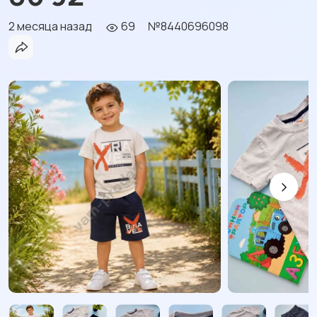
2 месяца назад
69
№8440696098