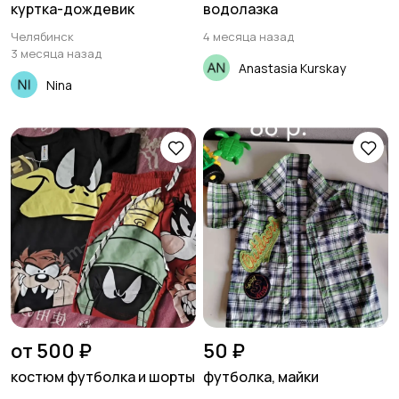
куртка-дождевик
водолазка
Челябинск
4 месяца назад
3 месяца назад
Anastasia Kurskay
Nina
от 500 ₽
50 ₽
костюм футболка и шорты
футболка, майки