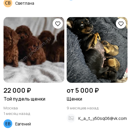
Светлана
22 000 ₽
от 5 000 ₽
Той пудель щенки
Щенки
Москва
9 месяцев назад
1 месяц назад
K_a_t_y50sq06@vk.com
Eвгений