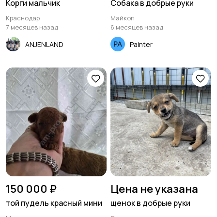
Корги мальчик
Собака в добрые руки
Краснодар
Майкоп
7 месяцев назад
6 месяцев назад
ANJENLAND
Painter
150 000 ₽
Цена не указана
той пудель красный мини
щенок в добрые руки