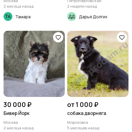
Москва
Петропавловская
2 месяца назад
2 недели назад
Тамара
Дарья Долгих
30 000 ₽
от 1 000 ₽
Бивер Йорк
собака дворняга
Москва
Морозовка
2 месяца назад
5 месяцев назад