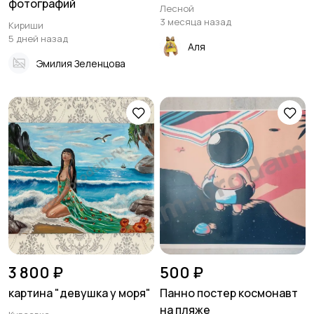
фотографий
Лесной
3 месяца назад
Кириши
5 дней назад
Аля
Эмилия Зеленцова
3 800 ₽
500 ₽
картина "девушка у моря"
Панно постер космонавт
на пляже