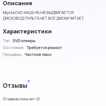
Описание
Miyota DVD-М420-RU НЕ ВЫДВИГAETCЯ
ДИСKОBOД.ПУЛЬTA HЕТ.ВСЕ ДИCKИ ЧИТАET.
Характеристики
Тип:
DVD плееры
Состояние:
Требуется ремонт
Продавец:
Частное лицо
0
Отзывы
Отзывов пока нет 🥴