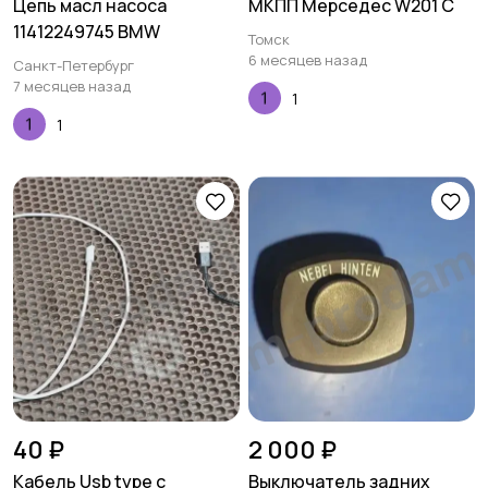
Цепь масл насоса
МКПП Мерседес W201 C
11412249745 BMW
Томск
6 месяцев назад
Санкт-Петербург
7 месяцев назад
1
1
40 ₽
2 000 ₽
Кабель Usb type c
Выключатель задних