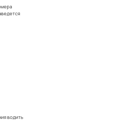
номера
заведется
ния водить