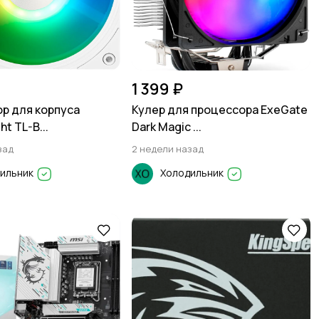
1 399 ₽
р для корпуса
Кулер для процессора ExeGate
ht TL-B...
Dark Magic ...
зад
2 недели назад
ильник
Холодильник