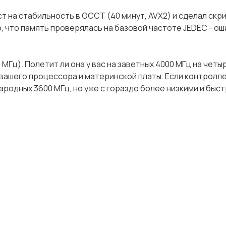
т на стабильность в OCCT (40 минут, AVX2) и сделал скр
, что память проверялась на базовой частоте JEDEC - ош
Гц). Полетит ли она у вас на заветных 4000 МГц на четы
 вашего процессора и материнской платы. Если контролл
ародных 3600 МГц, но уже с гораздо более низкими и быс