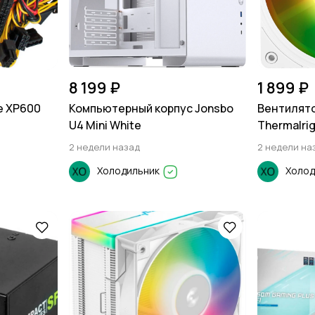
8 199 ₽
1 899 ₽
e XP600
Компьютерный корпус Jonsbo
Вентилято
U4 Mini White
Thermalrig
2 недели назад
2 недели на
Холодильник
Холод