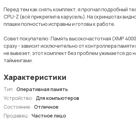
Перед тем как снять комплект, я прогнал подробный тес
CPU-Z (всё прикрепил в карусель). На скриншотах видно
плашки полностью исправны и готовы к работе.
Совет покупателю: Память высокочастотная (XMP 4000 М
сразу - зависит исключительно от контроллера памяти
не вывезет, этот комплект без проблем ужимается до н
таймингами.
Характеристики
Тип:
Оперативная память
Устройство:
Для компьютеров
Состояние:
Отличное
Продавец:
Частное лицо