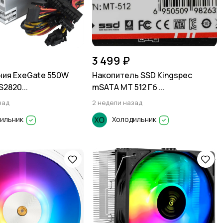
3 499 ₽
ния ExeGate 550W
Накопитель SSD Kingspec
2820...
mSATA MT 512 Гб ...
зад
2 недели назад
ильник
Холодильник