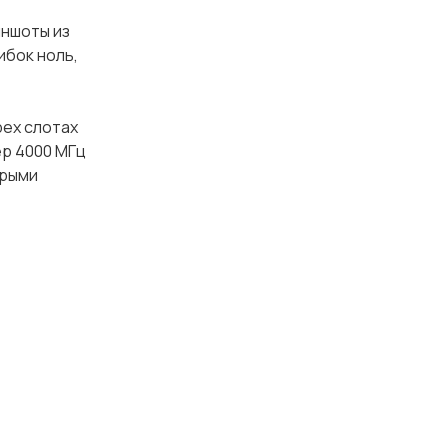
иншоты из
ибок ноль,
рех слотах
ер 4000 МГц
трыми