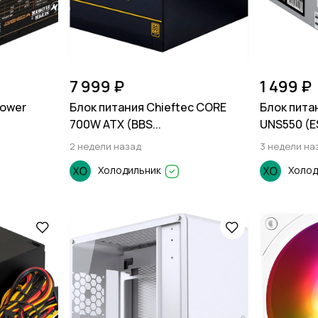
7 999 ₽
1 499 ₽
lower
Блок питания Chieftec CORE
Блок пита
700W ATX (BBS...
UNS550 (ES
2 недели назад
3 недели на
Холодильник
Холод