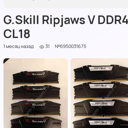
G.Skill Ripjaws V DD
CL18
1 месяц назад
31
№6950031675