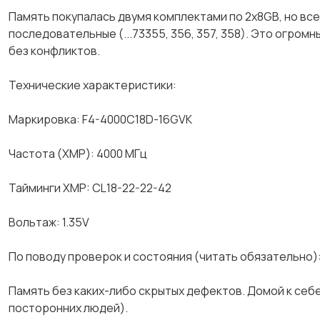
​Память покупалась двумя комплектами по 2x8GB, но вс
последовательные (...73355, 356, 357, 358). Это огром
без конфликтов.
Технические характеристики:
​Маркировка: F4-4000C18D-16GVK
​Частота (XMP): 4000 МГц
​Тайминги XMP: CL18-22-22-42
​Вольтаж: 1.35V
По поводу проверок и состояния (читать обязательно)
Память без каких-либо скрытых дефектов. Домой к себ
посторонних людей).