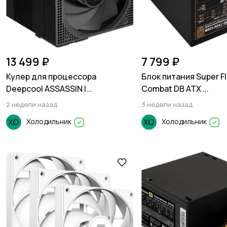
13 499 ₽
7 799 ₽
Кулер для процессора
Блок питания Super F
Deepcool ASSASSIN I...
Combat DB ATX ...
2 недели назад
3 недели назад
Холодильник
Холодильник