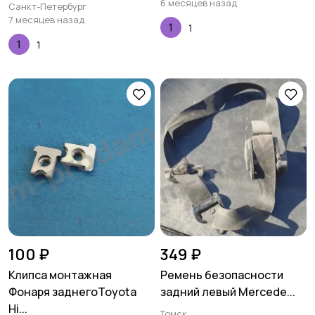
6 месяцев назад
Санкт-Петербург
7 месяцев назад
1
1
100 ₽
349 ₽
Клипса монтажная
Ремень безопасности
Фонаря заднегоToyota
задний левый Mercede...
Hi...
Томск