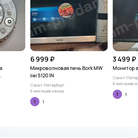
6 999 ₽
3 499 ₽
а
Микроволновая печь Bork MW
Монитор a
.
iiei 5120 IN
Санкт-Петер
6 месяцев н
Санкт-Петербург
6 месяцев назад
1
1