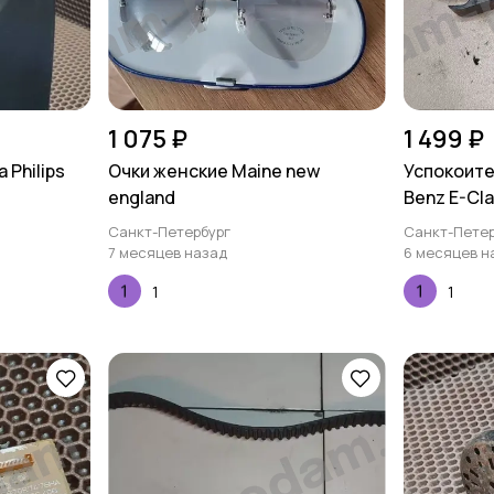
1 075 ₽
1 499 ₽
 Philips
Очки женские Maine new
Успокоите
england
Benz E-Cla
Санкт-Петербург
Санкт-Петер
7 месяцев назад
6 месяцев н
1
1