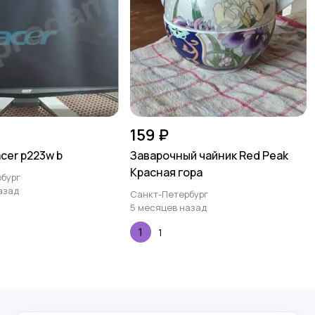
159 ₽
cer p223w b
Заварочный чайник Red Peak
Красная гора
бург
азад
Санкт-Петербург
5 месяцев назад
1