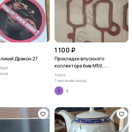
1 100 ₽
ликий Дракон 27
Прокладки впускного
коллектора бмв М50, ...
бург
азад
Томск
7 месяцев назад
1