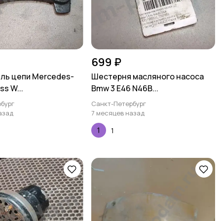
699 ₽
ль цепи Mercedes-
Шестерня масляного насоса
ss W...
Bmw 3 E46 N46B...
бург
Санкт-Петербург
азад
7 месяцев назад
1