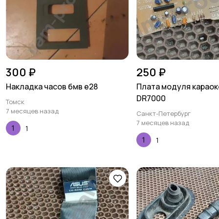
300 ₽
250 ₽
Накладка часов бмв е28
Плата модуля караок
DR7000
Томск
7 месяцев назад
Санкт-Петербург
7 месяцев назад
1
1