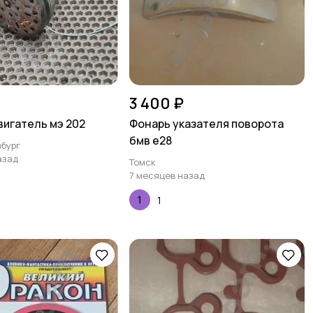
3 400 ₽
игатель мэ 202
Фонарь указателя поворота
бмв е28
бург
азад
Томск
7 месяцев назад
1