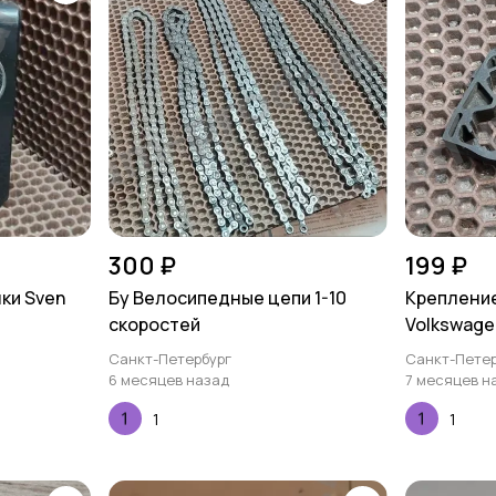
300 ₽
199 ₽
ки Sven
Бу Велосипедные цепи 1-10
Крепление
скоростей
Volkswagen
Санкт-Петербург
Санкт-Петер
6 месяцев назад
7 месяцев н
1
1