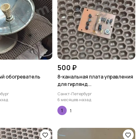
500 ₽
ый обогреватель
8-канальная плата управления
для гирлянд...
бург
Санкт-Петербург
азад
6 месяцев назад
1