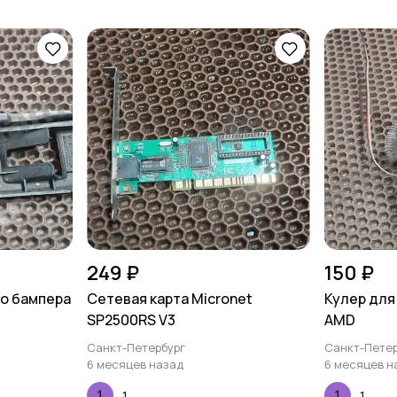
249 ₽
150 ₽
о бампера
Сетевая карта Micronet
Кулер для
SP2500RS V3
AMD
Санкт-Петербург
Санкт-Петер
6 месяцев назад
6 месяцев н
1
1