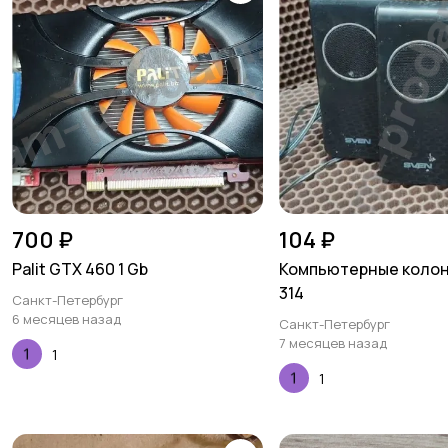
700 ₽
104 ₽
Palit GTX 460 1 Gb
Компьютерные колон
314
Санкт-Петербург
6 месяцев назад
Санкт-Петербург
7 месяцев назад
1
1