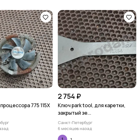
2 754 ₽
 процессора 775 115Х
Ключ park tool, для каретки,
закрытый зе...
бург
Санкт-Петербург
азад
6 месяцев назад
1