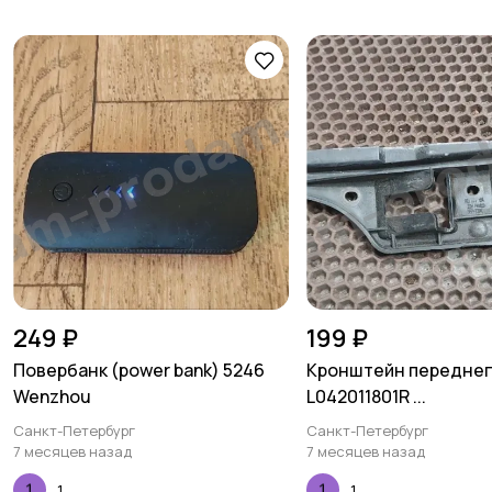
249 ₽
199 ₽
Повербанк (power bank) 5246
Кронштейн переднег
Wenzhou
L042011801R ...
Санкт-Петербург
Санкт-Петербург
7 месяцев назад
7 месяцев назад
1
1