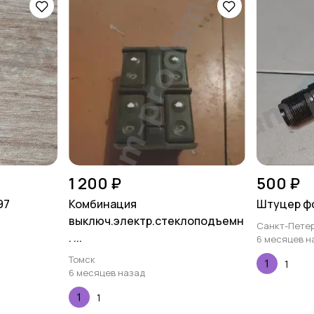
1 200 ₽
500 ₽
97
Комбинация
Штуцер ф
выключ.электр.стеклоподъемн
Санкт-Петер
. ...
6 месяцев н
Томск
1
6 месяцев назад
1