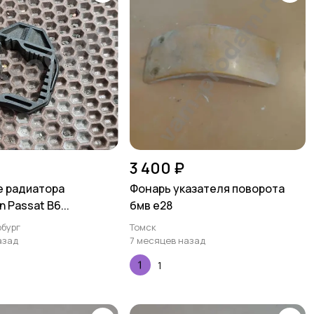
3 400 ₽
 радиатора
Фонарь указателя поворота
 Passat B6...
бмв е28
бург
Томск
азад
7 месяцев назад
1