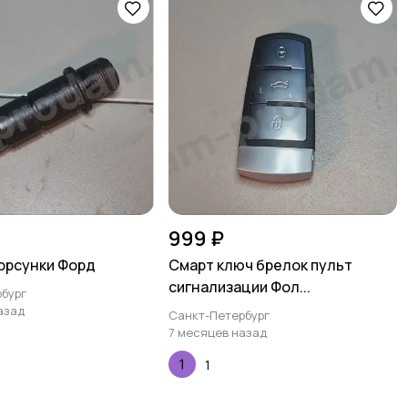
999 ₽
орсунки Форд
Смарт ключ брелок пульт
сигнализации Фол...
бург
азад
Санкт-Петербург
7 месяцев назад
1