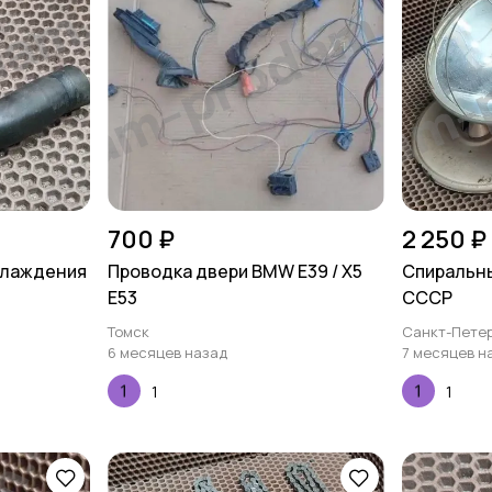
700 ₽
2 250 ₽
хлаждения
Проводка двери BMW E39 / X5
Спиральн
E53
СССР
Томск
Санкт-Петер
6 месяцев назад
7 месяцев н
1
1