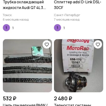
Трубка охлаждающей
Сплиттер adsl D-Link DSL-
жидкости Audi Q7 4L 3...
30CF
Томск
Санкт-Петербург
6 месяцев назад
7 месяцев назад
1
1
532 ₽
2 480 ₽
Цепь грм верхняя BMW /
Термостат системы