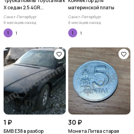
Трубка помпы Toyota Mark
Коннектор для
X седан 2.5 4GR...
материнской платы
Санкт-Петербург
Санкт-Петербург
6 месяцев назад
6 месяцев назад
1
1
1 ₽
30 ₽
БМВ Е38 в разбор
Монета Литва старая