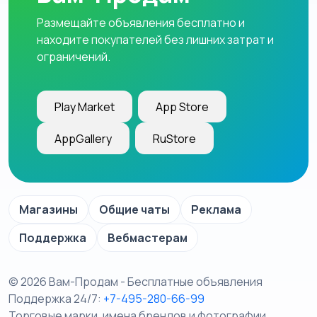
Размещайте объявления бесплатно и
находите покупателей без лишних затрат и
ограничений.
Play Market
App Store
AppGallery
RuStore
Магазины
Общие чаты
Реклама
Поддержка
Вебмастерам
© 2026 Вам-Продам - Бесплатные объявления
Поддержка 24/7:
+7-495-280-66-99
Торговые марки, имена брендов и фотографии