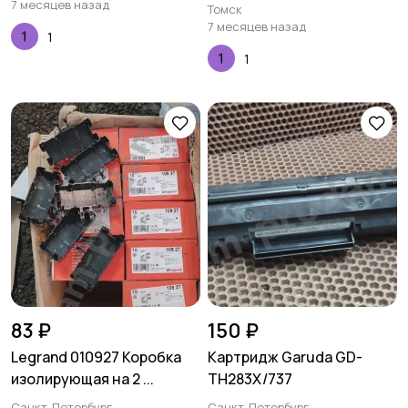
7 месяцев назад
Томск
7 месяцев назад
1
1
83 ₽
150 ₽
Legrand 010927 Коробка
Картридж Garuda GD-
изолирующая на 2 ...
TH283X/737
Санкт-Петербург
Санкт-Петербург