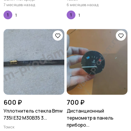
7 месяцев назад
6 месяцев назад
1
1
600 ₽
700 ₽
Уплотнитель стекла Bmw
Дистанционный
735I E32 M30B35 3...
термометр в панель
приборо...
Томск