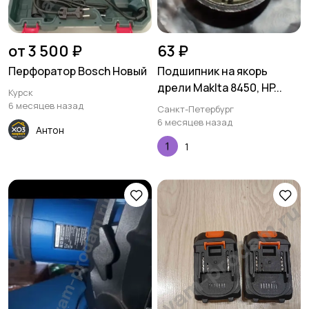
от 3 500 ₽
63 ₽
Перфоратор Bosch Новый
Подшипник на якорь
дрели Maklta 8450, HP...
Курск
6 месяцев назад
Санкт-Петербург
6 месяцев назад
Антон
1