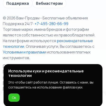
Поддержка
Вебмастерам
© 2026 Вам-Продам - Бесплатные объявления
Поддержка 24/7:
+7-495-280-66-99
Торговые марки, имена брендов и фотографии
являются собственностью их правообладателей.
На платформе используются
рекомендательные
технологии
. Оплачивая услуги, Вы соглашаетесь c
Условиями и правилами
использования платных
инструментов.
Отказ от ответственности
Правила сервиса
Используем куки и рекомендательные
Политика конфиденциальности
Пользовательское
технологии
соглашение
Запрещенные товары/услуги
Это чтобы сайт работал лучше. Оставаясь с нами, вы
Правообладателям
Партнерская программа
соглашаетесь на использование файлов куки.
Политика cookie
Ок
Домой
Избранное
Добавить
Чат
Профиль