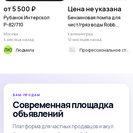
от 5 500 ₽
Цена не указана
Рубанок Интерскол
Бензиновая помпа для
Р-82/710
чист/гряз воды Robb...
Москва
Калининград
4 месяца назад
10 месяцев назад
Людмила
Профессиональное строительноесадовое оборудование
ВАМ-ПРОДАМ
Современная площадка
объявлений
Платформа для частных продавцов и акул