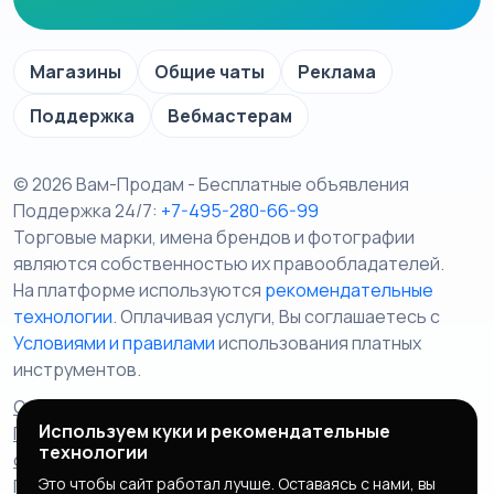
Магазины
Общие чаты
Реклама
Поддержка
Вебмастерам
© 2026 Вам-Продам - Бесплатные объявления
Поддержка 24/7:
+7-495-280-66-99
Торговые марки, имена брендов и фотографии
являются собственностью их правообладателей.
На платформе используются
рекомендательные
технологии
. Оплачивая услуги, Вы соглашаетесь c
Условиями и правилами
использования платных
инструментов.
Отказ от ответственности
Правила сервиса
Используем куки и рекомендательные
Политика конфиденциальности
Пользовательское
технологии
соглашение
Запрещенные товары/услуги
Это чтобы сайт работал лучше. Оставаясь с нами, вы
Правообладателям
Партнерская программа