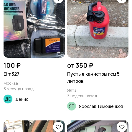
100 ₽
от 350 ₽
Elm327
Пустые канистры гсм 5
литров
Москва
3 месяца назад
Ялта
3 недели назад
Денис
Ярослав Тимошенков