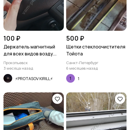
100 ₽
500 ₽
Держатель магнитный
Щетки стеклоочистителя
для всех видов возду...
Тойота
Прокопьевск
Санкт-Петербург
3 месяца назад
6 месяцев назад
⚡PROTASOV KIRILL⚡
1