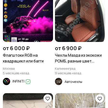
от 6 000 ₽
от 6 900 ₽
Флагштоки RGB на
Чехлы Мазда из экокожи
квадрацикл или багги
РОМБ, разные цвет...
Москва
Калининград
5 месяцев назад
9 месяцев назад
INFINITI
Авточехлы