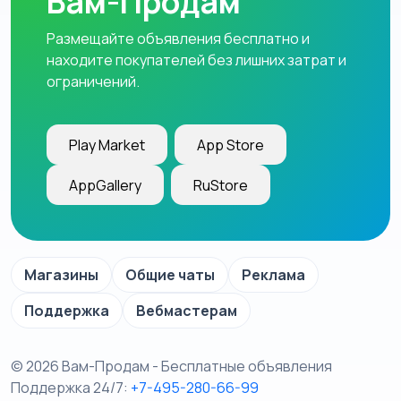
Вам-Продам
Размещайте объявления бесплатно и
находите покупателей без лишних затрат и
ограничений.
Play Market
App Store
AppGallery
RuStore
Магазины
Общие чаты
Реклама
Поддержка
Вебмастерам
© 2026 Вам-Продам - Бесплатные объявления
Поддержка 24/7:
+7-495-280-66-99