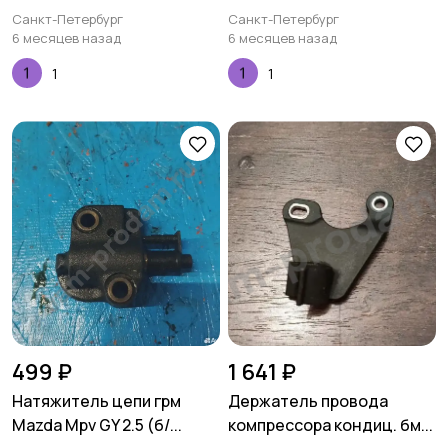
Санкт-Петербург
Санкт-Петербург
6 месяцев назад
6 месяцев назад
1
1
499 ₽
1 641 ₽
Натяжитель цепи грм
Держатель провода
Mazda Mpv GY 2.5 (б/...
компрессора кондиц. бм...