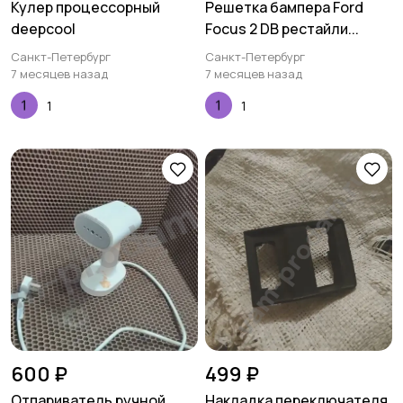
Кулер процеccорный
Решетка бампера Ford
deepcool
Focus 2 DB рестайли...
Санкт-Петербург
Санкт-Петербург
7 месяцев назад
7 месяцев назад
1
1
600 ₽
499 ₽
Отпариватель ручной
Накладка переключателя