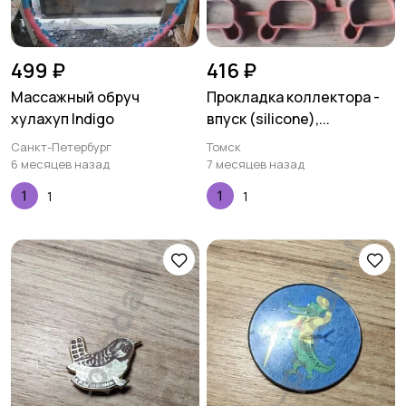
499 ₽
416 ₽
Массажный обруч
Прокладка коллектора -
хулахуп Indigo
впуск (silicone),...
Санкт-Петербург
Томск
6 месяцев назад
7 месяцев назад
1
1