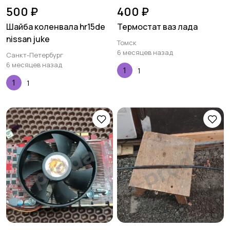
500 ₽
400 ₽
Шайба коленвала hr15de
Термостат ваз лада
nissan juke
Томск
6 месяцев назад
Санкт-Петербург
6 месяцев назад
1
1