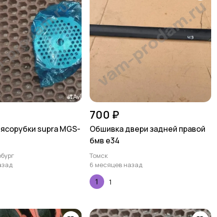
700 ₽
ясорубки supra MGS-
Обшивка двери задней правой
бмв е34
бург
Томск
азад
6 месяцев назад
1