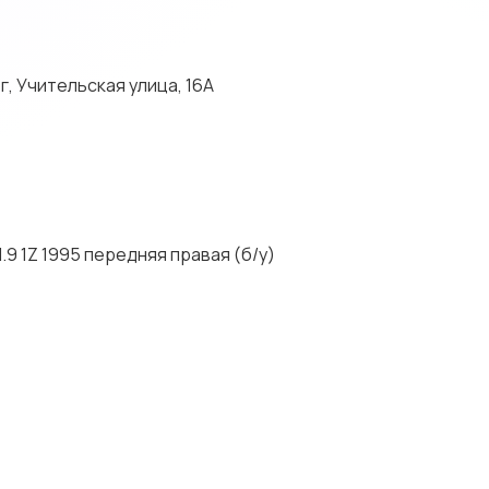
 Учительская улица, 16А
9 1Z 1995 перeдняя пpавая (б/у)