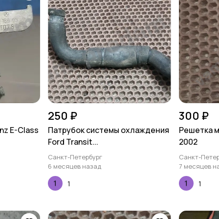
250 ₽
300 ₽
z E-Class
Патрубок системы охлаждения
Решетка м
Ford Transit...
2002
Санкт-Петербург
Санкт-Петер
6 месяцев назад
7 месяцев н
1
1