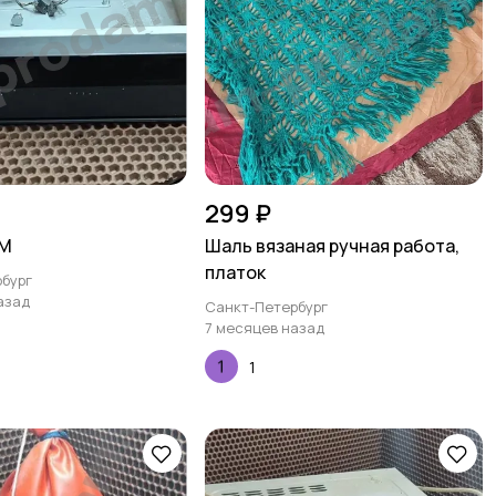
299 ₽
TM
Шаль вязаная ручная работа,
платок
бург
азад
Санкт-Петербург
7 месяцев назад
1