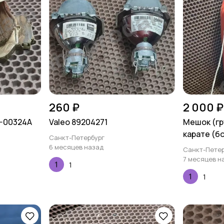
260 ₽
2 000 ₽
-00324A
Valeo 89204271
Мешок (гр
карате (бо
Санкт-Петербург
6 месяцев назад
Санкт-Петер
7 месяцев н
1
1