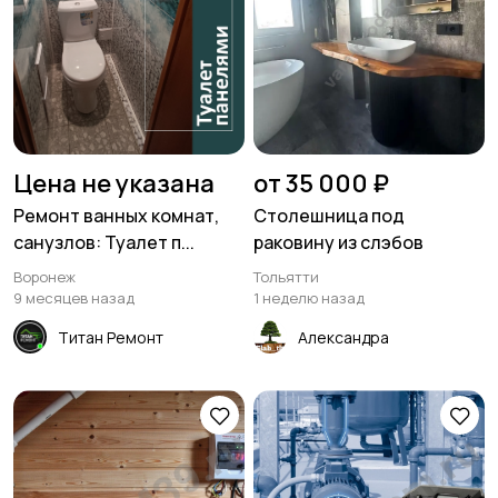
Цена не указана
от 35 000 ₽
Ремонт ванных комнат,
Столешница под
санузлов: Туалет п...
раковину из слэбов
Воронеж
Тольятти
9 месяцев назад
1 неделю назад
Титан Ремонт
Александра