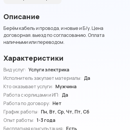
Описание
Берём кабель и провода, и новые и Б/у. Цена
договорная. выезд по согласованию. Оплата
наличными или переводом.
Характеристики
Вид услуг:
Услуги электрика
Исполнитель закупает материалы:
Да
Кто оказывает услуги:
Мужчина
Работа с юрлицами и ИП:
Да
Работа по договору:
Нет
График работы:
Пн, Вт, Ср, Чт, Пт, Сб
Опыт работы:
1-3 года
Бесплатная консультация:
Есть