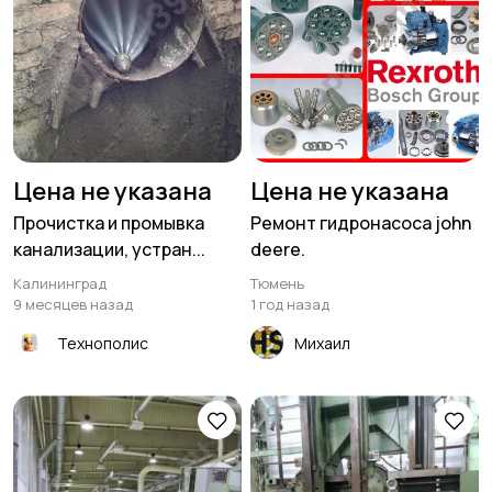
Цена не указана
Цена не указана
Прочистка и промывка
Ремонт гидронасоса john
канализации, устран...
deere.
Калининград
Тюмень
9 месяцев назад
1 год назад
Технополис
Михаил