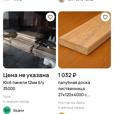
Цена не указана
1 032 ₽
Юсб панели 12мм б/у
палубная доска
35000
лиственница
27х120х4000 с...
Тула
4 недели назад
Ростов-на-Дону
4 месяца назад
Вадим