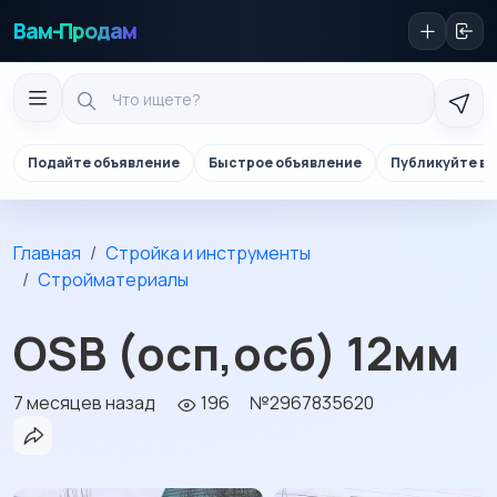
Вам-Продам
Подайте объявление
Быстрое объявление
Публикуйте в 
Главная
Стройка и инструменты
Стройматериалы
OSB (осп,осб) 12мм
7 месяцев назад
196
№2967835620