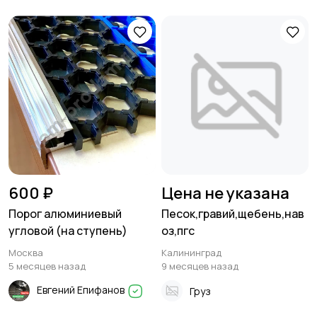
600 ₽
Цена не указана
Порог алюминиевый
Песок,гравий,щебень,нав
угловой (на ступень)
оз,пгс
Москва
Калининград
5 месяцев назад
9 месяцев назад
Евгений Епифанов
Груз