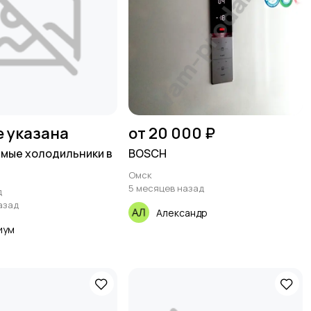
е указана
от 20 000 ₽
мые холодильники в
BOSCH
Омск
5 месяцев назад
д
азад
Александр
иум