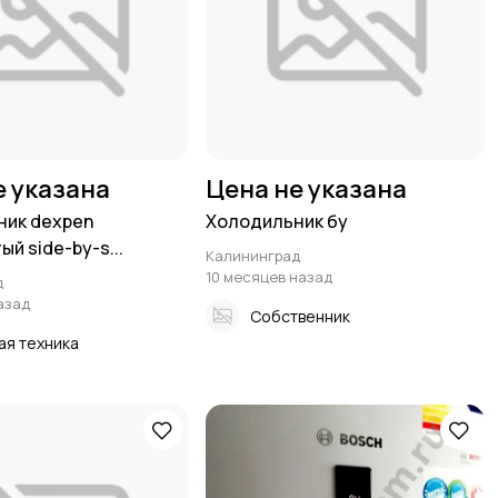
е указана
Цена не указана
ник dexpеn
Холодильник бу
й side-by-s...
Калининград
10 месяцев назад
д
азад
Собственник
ая техника