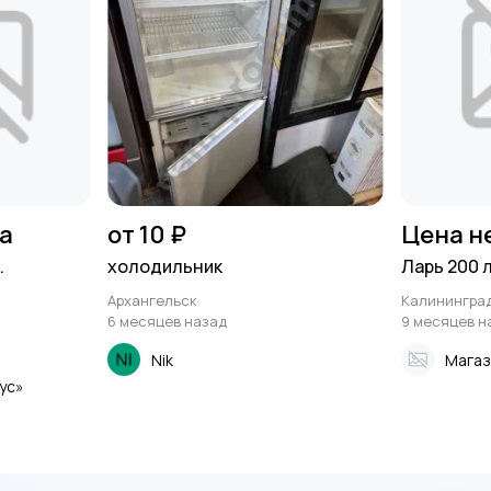
на
от 10 ₽
Цена н
.
холодильник
Ларь 200 
Архангельск
Калинингра
6 месяцев назад
9 месяцев н
Nik
Магаз
ус»