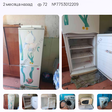
2 месяца назад
72
№7753012209