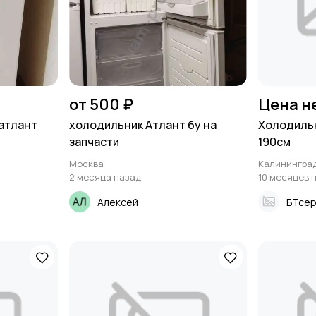
от 500 ₽
Цена н
атлант
холодильник Атлант бу на
Холодильни
запчасти
190см
Москва
Калинингра
2 месяца назад
10 месяцев 
Алексей
БТсер