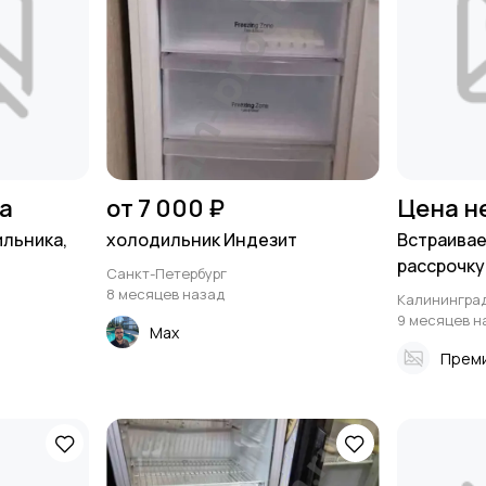
на
от 7 000 ₽
Цена н
льника,
холодильник Индезит
Встраивае
рассрочку
Санкт-Петербург
8 месяцев назад
Калинингра
9 месяцев н
Max
Прем