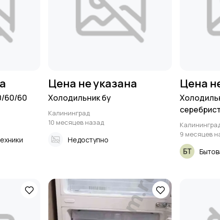
на
Цена не указана
Цена н
0/60/60
Холодильник бу
Холодиль
серебристы
Калининград
10 месяцев назад
Калинингра
9 месяцев н
техники
Недоступно
Бытов