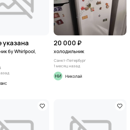
е указана
20 000 ₽
к бу Whirlpool,
холодильник
Санкт-Петербург
1 месяц назад
д
назад
Николай
вис