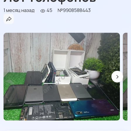
1 месяц назад
45
№9908588443