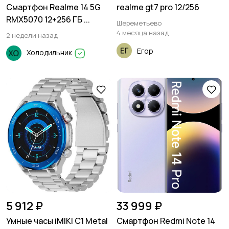
Смартфон Realme 14 5G
realme gt7 pro 12/256
RMX5070 12+256 ГБ ...
Шереметьево
4 месяца назад
2 недели назад
Егор
Холодильник
5 912 ₽
33 999 ₽
Умные часы iMIKI C1 Metal
Смартфон Redmi Note 14