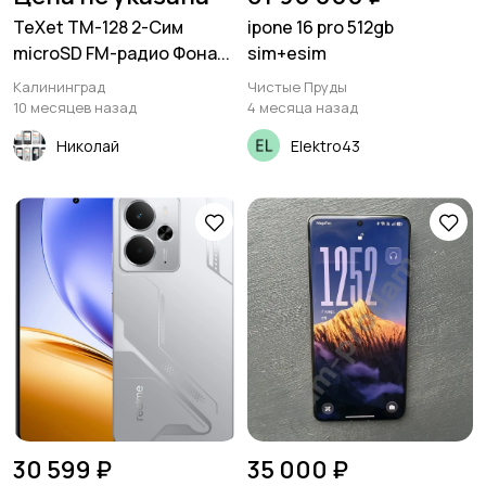
TeXet TM-128 2-Сим
ipone 16 pro 512gb
microSD FM-радио Фона...
sim+esim
Калининград
Чистые Пруды
10 месяцев назад
4 месяца назад
Николай
Elektro43
30 599 ₽
35 000 ₽