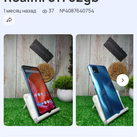
1 месяц назад
37
№4087640754