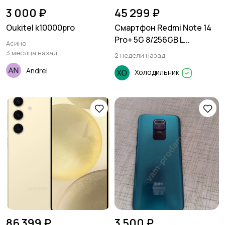
3 000 ₽
45 299 ₽
Oukitel k10000pro
Смартфон Redmi Note 14
Pro+ 5G 8/256GB L...
Асино
3 месяца назад
2 недели назад
Andrei
Холодильник
86 399 ₽
3 500 ₽