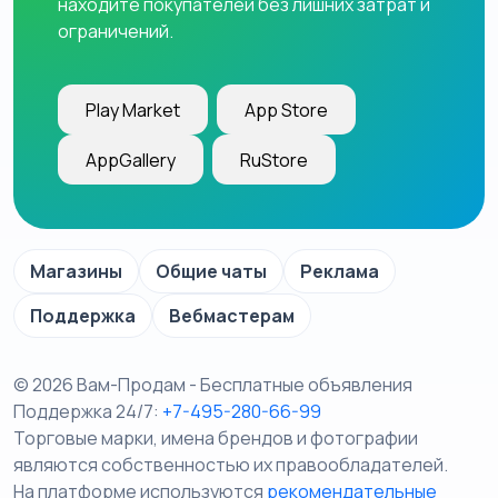
находите покупателей без лишних затрат и
ограничений.
Play Market
App Store
AppGallery
RuStore
Магазины
Общие чаты
Реклама
Поддержка
Вебмастерам
© 2026 Вам-Продам - Бесплатные объявления
Поддержка 24/7:
+7-495-280-66-99
Торговые марки, имена брендов и фотографии
являются собственностью их правообладателей.
На платформе используются
рекомендательные