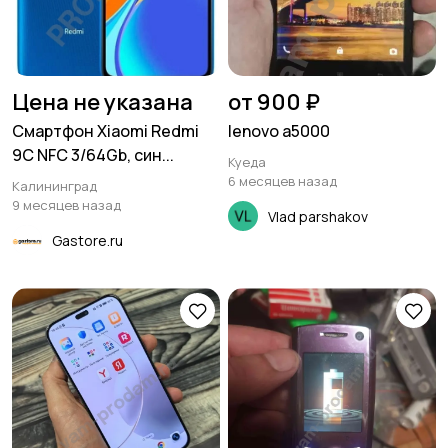
Цена не указана
от 900 ₽
Смартфон Xiaomi Redmi
lenovo a5000
9C NFC 3/64Gb, син...
Куеда
6 месяцев назад
Калининград
9 месяцев назад
Vlad parshakov
Gastore.ru