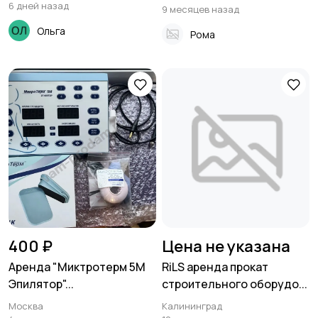
6 дней назад
9 месяцев назад
Ольга
Рома
400 ₽
Цена не указана
Аренда "Миктротерм 5М
RiLS аренда прокат
Эпилятор"...
строительного оборудо...
Москва
Калининград