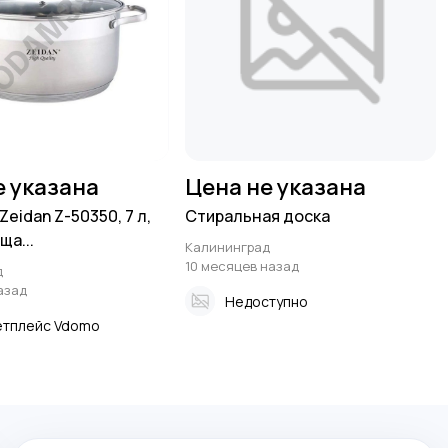
е указана
Цена не указана
eidan Z-50350, 7 л,
Стиральная доска
а...
Калининград
10 месяцев назад
д
азад
Недоступно
тплейс Vdomo