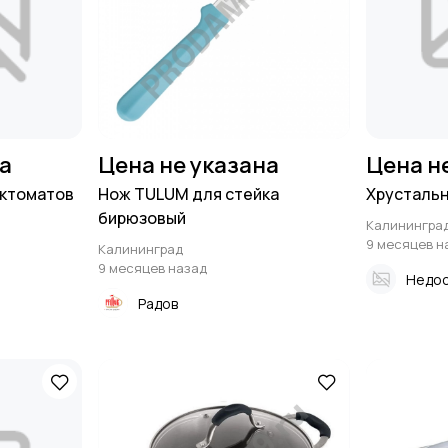
на
Цена не указана
Цена н
ектоматов
Нож TULUM для стейка
Хрустальн
бирюзовый
Калинингра
9 месяцев н
Калининград
9 месяцев назад
Недос
Радов