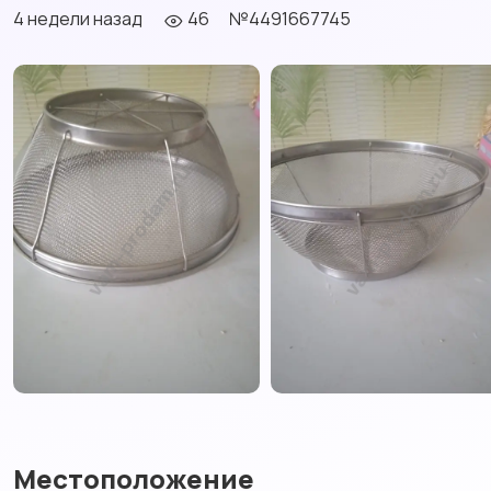
4 недели назад
46
№4491667745
Местоположение