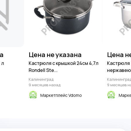
на
Цена не указана
Цена н
 л
Кастрюля с крышкой 24см 4,7л
Кастрюля Z
Rondell Ste...
нержавеющ
Калининград
Калинингра
9 месяцев назад
9 месяцев н
Маркетплейс Vdomo
Марке