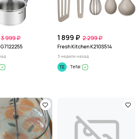
1 899 ₽
3 999 ₽
2 299 ₽
 G7122255
Fresh Kitchen K210S514
зад
3 недели назад
Tefal