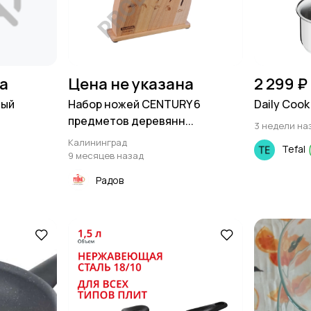
на
Цена не указана
2 299 ₽
вый
Набор ножей CENTURY 6
Daily Cook
предметов деревянн...
3 недели на
Калининград
Tefal
9 месяцев назад
Радов