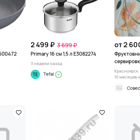
2 499 ₽
от 2 60
3 699 ₽
1500472
Primary 16 см 1,5 л E3082274
Фруктовн
сервировки
3 недели назад
Красноярск
Tefal
10 месяцев 
Совес