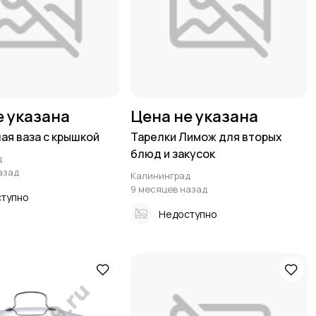
е указана
Цена не указана
ая ваза с крышкой
Тарелки Лимож для вторых
блюд и закусок
д
азад
Калининград
9 месяцев назад
тупно
Недоступно