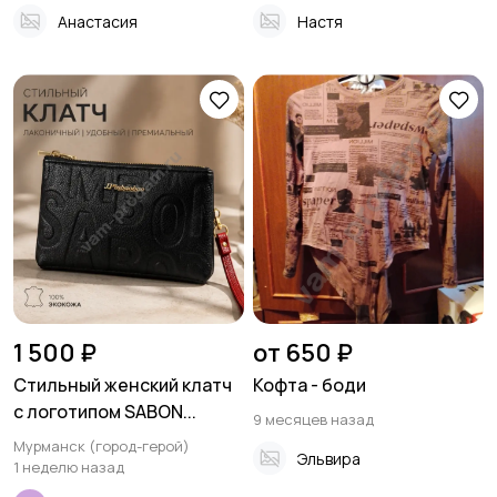
Анастасия
Настя
1 500 ₽
от 650 ₽
Стильный женский клатч
Кофта - боди
с логотипом SABON...
9 месяцев назад
Мурманск (город-герой)
Эльвира
1 неделю назад