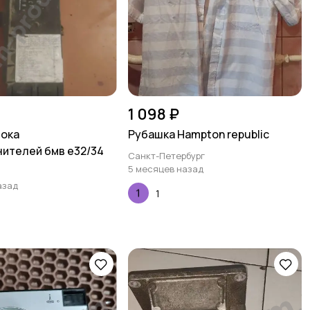
1 098 ₽
лока
Рубашка Hampton republic
ителей бмв е32/34
Санкт-Петербург
5 месяцев назад
азад
1