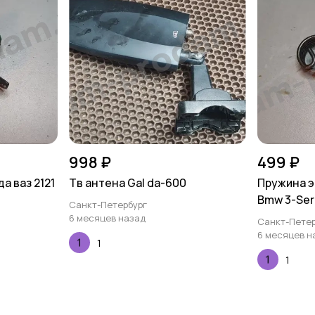
998 ₽
499 ₽
а ваз 2121
Тв антена Gal da-600
Пружина э
Bmw 3-Seri
Санкт-Петербург
6 месяцев назад
Санкт-Петер
6 месяцев н
1
1