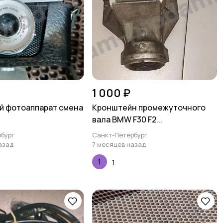
1 000 ₽
й фотоаппарат смена
Кронштейн промежуточного
вала BMW F30 F2...
бург
Санкт-Петербург
азад
7 месяцев назад
1