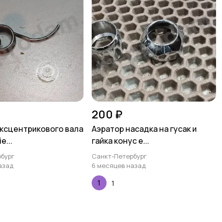
200 ₽
ксцентрикового вала
Аэратор насадка на гусак и
e...
гайка конус е...
бург
Санкт-Петербург
азад
6 месяцев назад
1