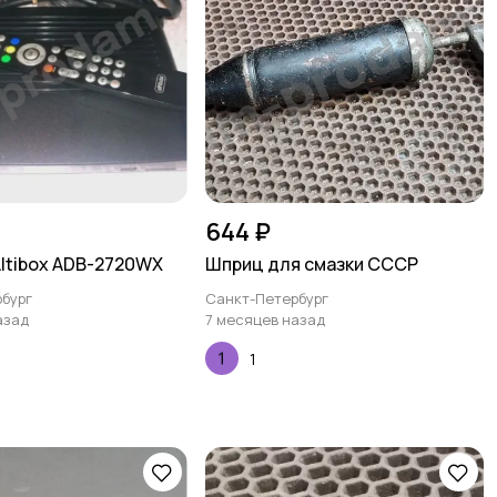
644 ₽
Altibox ADB-2720WX
Шприц для смазки СССР
бург
Санкт-Петербург
азад
7 месяцев назад
1