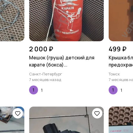
2 000 ₽
499 ₽
Мешок (груша) детский для
Крышка б
карате (бокса)...
предохран
Санкт-Петербург
Томск
7 месяцев назад
7 месяцев н
1
1