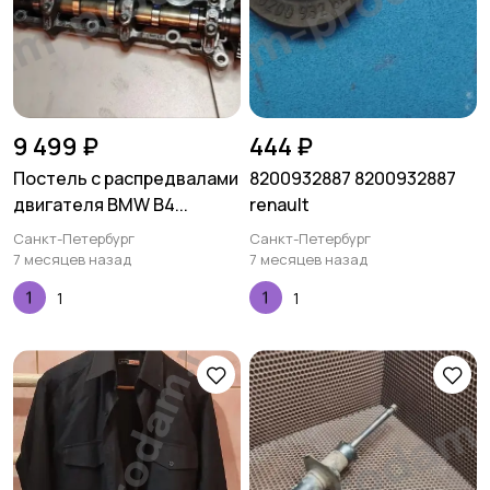
9 499 ₽
444 ₽
Постель с распредвалами
8200932887 8200932887
двигателя BMW B4...
renault
Санкт-Петербург
Санкт-Петербург
7 месяцев назад
7 месяцев назад
1
1