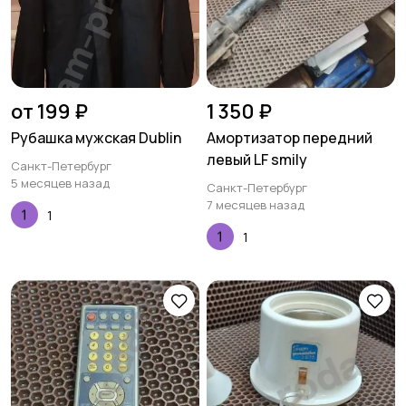
от 199 ₽
1 350 ₽
Рубашка мужская Dublin
Амортизатор передний
левый LF smily
Санкт-Петербург
5 месяцев назад
Санкт-Петербург
7 месяцев назад
1
1