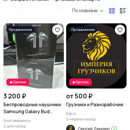
По новизне
Мотоэкипировка
Другое
🔥Срочно
🔥Срочно
3 200 ₽
от 500 ₽
Беспроводные наушники
Грузчики и Разнорабочие
Samsung Galaxy Bud...
Юрга
2 недели назад
Благовещенск
2 дня назад
Сергей Демлер