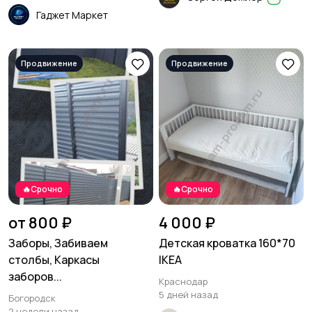
Гаджет Маркет
🔥Срочно
🔥Срочно
от 800 ₽
4 000 ₽
Заборы, Забиваем
Детская кроватка 160*70
столбы, Каркасы
IKEA
заборов...
Краснодар
5 дней назад
Богородск
2 недели назад