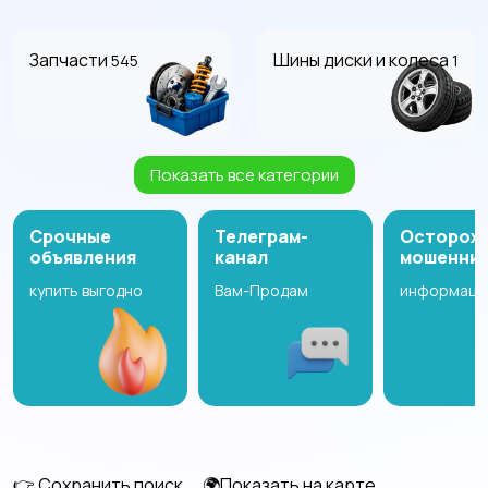
Запчасти
Шины диски и колеса
545
1
Показать все категории
Масла и автохимия
Автоэлектроника и
GPS
Срочные
Телеграм-
Осторож
объявления
канал
мошенни
купить выгодно
Вам-Продам
информаци
Аксессуары и
Аудио и видео
2
инструменты
Противоугонные
Багажные системы и
устройства
прицепы
3
👉 Сохранить поиск
🌍Показать на карте